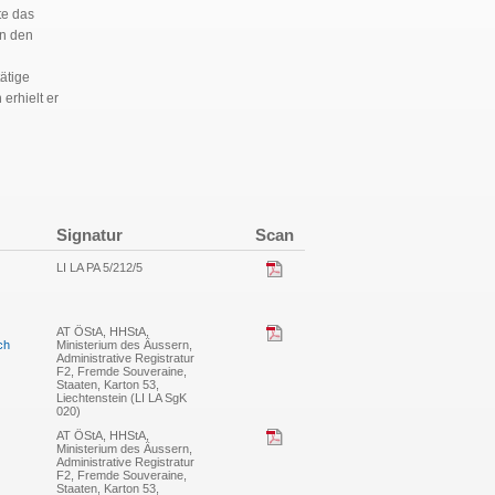
te das
in den
ätige
erhielt er
Signatur
Scan
LI LA PA 5/212/5
AT ÖStA, HHStA,
ch
Ministerium des Äussern,
Administrative Registratur
F2, Fremde Souveraine,
Staaten, Karton 53,
Liechtenstein (LI LA SgK
020)
AT ÖStA, HHStA,
Ministerium des Äussern,
Administrative Registratur
F2, Fremde Souveraine,
Staaten, Karton 53,