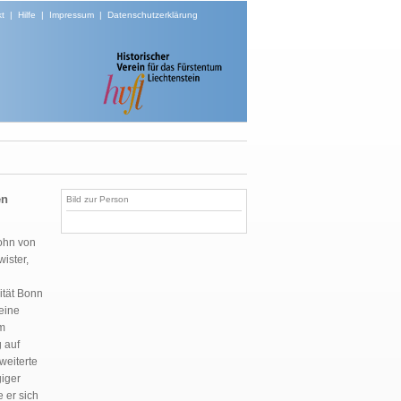
t
|
Hilfe
|
Impressum
|
Datenschutzerklärung
en
Bild zur Person
Sohn von
ister,
ität Bonn
eine
um
 auf
weiterte
iger
 er sich