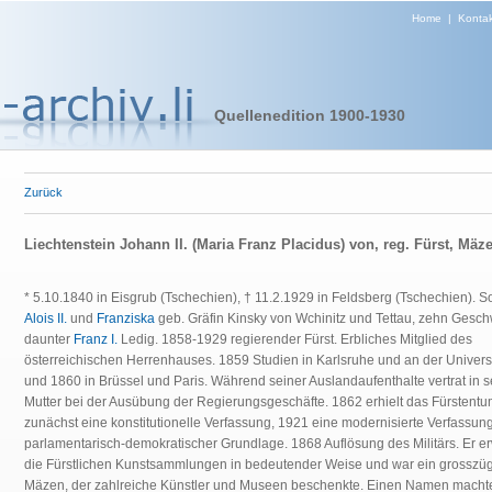
Home
|
Kontak
Quellenedition 1900-1930
Zurück
Liechtenstein Johann II. (Maria Franz Placidus) von, reg. Fürst, Mäz
* 5.10.1840 in Eisgrub (Tschechien), † 11.2.1929 in Feldsberg (Tschechien). 
Alois II.
und
Franziska
geb. Gräfin Kinsky von Wchinitz und Tettau, zehn Geschw
daunter
Franz I.
Ledig. 1858-1929 regierender Fürst. Erbliches Mitglied des
österreichischen Herrenhauses. 1859 Studien in Karlsruhe und an der Univers
und 1860 in Brüssel und Paris. Während seiner Auslandaufenthalte vertrat in s
Mutter bei der Ausübung der Regierungsgeschäfte. 1862 erhielt das Fürstent
zunächst eine konstitutionelle Verfassung, 1921 eine modernisierte Verfassung
parlamentarisch-demokratischer Grundlage. 1868 Auflösung des Militärs. Er er
die Fürstlichen Kunstsammlungen in bedeutender Weise und war ein grosszüg
Mäzen, der zahlreiche Künstler und Museen beschenkte. Einen Namen machte