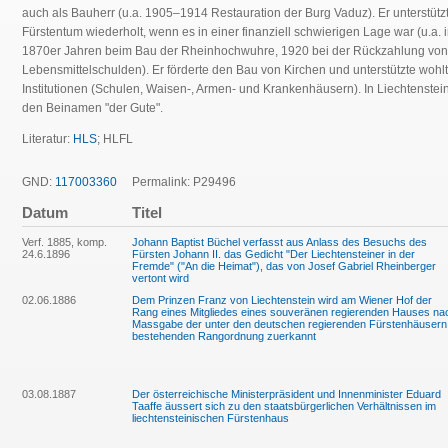
auch als Bauherr (u.a. 1905–1914 Restauration der Burg Vaduz). Er unterstütz
Fürstentum wiederholt, wenn es in einer finanziell schwierigen Lage war (u.a. 
1870er Jahren beim Bau der Rheinhochwuhre, 1920 bei der Rückzahlung von
Lebensmittelschulden). Er förderte den Bau von Kirchen und unterstützte wohlt
Institutionen (Schulen, Waisen-, Armen- und Krankenhäusern). In Liechtenstein 
den Beinamen "der Gute".
Literatur:
HLS
; HLFL
GND:
117003360
Permalink: P29496
Datum
Titel
Verf. 1885, komp.
Johann Baptist Büchel verfasst aus Anlass des Besuchs des
24.6.1896
Fürsten Johann II. das Gedicht "Der Liechtensteiner in der
Fremde" ("An die Heimat"), das von Josef Gabriel Rheinberger
vertont wird
02.06.1886
Dem Prinzen Franz von Liechtenstein wird am Wiener Hof der
Rang eines Mitgliedes eines souveränen regierenden Hauses na
Massgabe der unter den deutschen regierenden Fürstenhäusern
bestehenden Rangordnung zuerkannt
03.08.1887
Der österreichische Ministerpräsident und Innenminister Eduard
Taaffe äussert sich zu den staatsbürgerlichen Verhältnissen im
liechtensteinischen Fürstenhaus