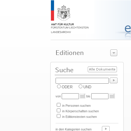
ODER
UND
von
bis
in Personen suchen
in Körperschaften suchen
in Editionstexten suchen
in den Kategorien suchen