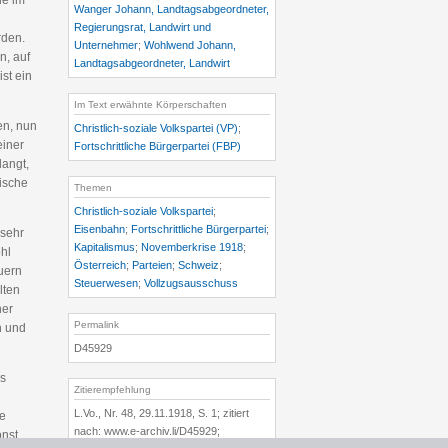
de im
Wanger Johann, Landtagsabgeordneter,
Regierungsrat, Landwirt und
rden.
Unternehmer
;
Wohlwend Johann,
n, auf
Landtagsabgeordneter, Landwirt
st ein
Im Text erwähnte Körperschaften
en, nun
Christlich-soziale Volkspartei (VP)
;
einer
Fortschrittliche Bürgerpartei (FBP)
langt,
nische
Themen
Christlich-soziale Volkspartei
;
Eisenbahn
;
Fortschrittliche Bürgerpartei
;
 sehr
Kapitalismus
;
Novemberkrise 1918
;
hl
Österreich
;
Parteien
;
Schweiz
;
uern
Steuerwesen
;
Vollzugsausschuss
lten
her
Permalink
n und
D45929
as
Zitierempfehlung
L.Vo., Nr. 48, 29.11.1918, S. 1; zitiert
re
nach: www.e-archiv.li/D45929;
onst