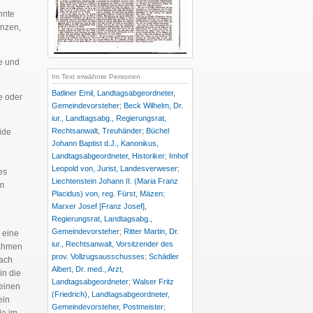
nnte
enzen,
e und
Im Text erwähnte Personen
Batliner Emil, Landtagsabgeordneter,
e oder
Gemeindevorsteher
;
Beck Wilhelm, Dr.
iur., Landtagsabg., Regierungsrat,
Rechtsanwalt, Treuhänder
;
Büchel
ide
Johann Baptist d.J., Kanonikus,
Landtagsabgeordneter, Historiker
;
Imhof
Leopold von, Jurist, Landesverweser
;
es
Liechtenstein Johann II. (Maria Franz
em
Placidus) von, reg. Fürst, Mäzen
;
Marxer Josef [Franz Josef],
Regierungsrat, Landtagsabg.,
Gemeindevorsteher
;
Ritter Martin, Dr.
 eine
iur., Rechtsanwalt, Vorsitzender des
Rahmen
prov. Vollzugsausschusses
;
Schädler
nach
Albert, Dr. med., Arzt,
in die
Landtagsabgeordneter
;
Walser Fritz
meinen
(Friedrich), Landtagsabgeordneter,
ein
Gemeindevorsteher, Postmeister
;