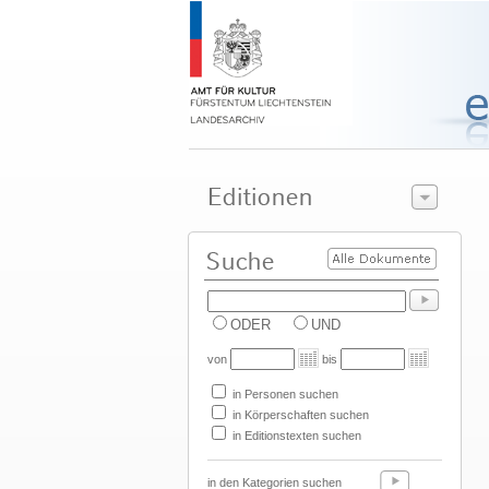
ODER
UND
von
bis
in Personen suchen
in Körperschaften suchen
in Editionstexten suchen
in den Kategorien suchen