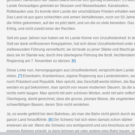
gehoben, namentlich der Bauernstand konnte sich günstig entwickeln. Es wur
Lande Grossartiges geleistet an Strassen und Wasserbauten, Kanalisation,
Rüfebauten usw. Es konnte dem Lande der unschätzbare Frieden erhalten we
Das Land ist aus ganz schlechten und armen Verhältnissen, noch vor 50 Jahre
die Höhe gekommen, auf der es jetzt steht, und um die es viele beneiden. Das i
Erfolg, und nicht zuletzt einer der Rechten.
Seit ein paar Jahren nun haben wir im Lande Keime von Unzufriedenheit. In d
Gott sei dank verflossenen Kriegsjahren, hat sich diese Unzufriedenheit unter 
zielbewussten Führung vervielfacht, sie ist heute zu jener Stärke und Macht ge
dass sie im Stande war, durch ihre überlegene Führung die fürstl. liechtenstei
Regierung am 7. November zu stürzen.
[6]
Diese Linke nun, hervorgegangen aus Unzufriedenheit, verspricht dem Lande
vieles.
[7]
Eisenbahn, Krankenhaus, eigene Regierung aus Landeskindern, wo
noch Präsident und Republik. Man spricht, das Geschäft werde blühen, die Ba
werden es gut bekommen, man spricht von neuen modernen Steuern, da die a
nichts mehr taugen. Man spricht mit sehr schönen Worten, wohl mit sehr reiflic
Überlegung, damit gerechnet, dass die grosse, plumpe Masse, die ungelenke
schwerfälligen Bauern, deren Sinn nicht verstehen.
Ja, es wurde gefehlt bei dem Bahnbau, als man die Bahn nicht gleich durch d
ganze Land hinaufführte.
[8]
Die Schweiz hat sich eben damals schon stärker
erwiesen als wir. Wenn die Schweiz uns wohlgesinnt und uns Anschluss an ih
eigenen Bahnen erlaubt, ja dann können wir oder andere eine Bahn bauen, s