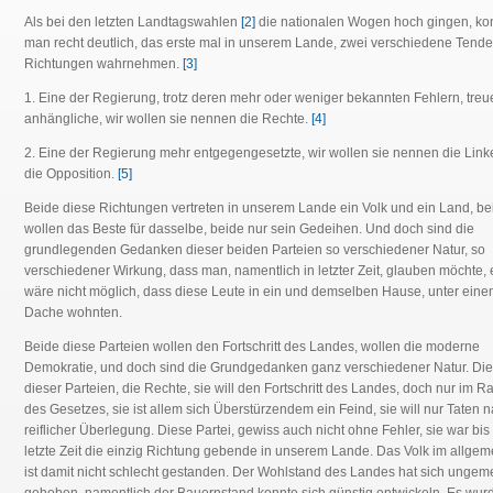
Als bei den letzten Landtagswahlen
[2]
die nationalen Wogen hoch gingen, ko
man recht deutlich, das erste mal in unserem Lande, zwei verschiedene Tend
Richtungen wahrnehmen.
[3]
1. Eine der Regierung, trotz deren mehr oder weniger bekannten Fehlern, treu
anhängliche, wir wollen sie nennen die Rechte.
[4]
2. Eine der Regierung mehr entgegengesetzte, wir wollen sie nennen die Link
die Opposition.
[5]
Beide diese Richtungen vertreten in unserem Lande ein Volk und ein Land, be
wollen das Beste für dasselbe, beide nur sein Gedeihen. Und doch sind die
grundlegenden Gedanken dieser beiden Parteien so verschiedener Natur, so
verschiedener Wirkung, dass man, namentlich in letzter Zeit, glauben möchte, 
wäre nicht möglich, dass diese Leute in ein und demselben Hause, unter ein
Dache wohnten.
Beide diese Parteien wollen den Fortschritt des Landes, wollen die moderne
Demokratie, und doch sind die Grundgedanken ganz verschiedener Natur. Die
dieser Parteien, die Rechte, sie will den Fortschritt des Landes, doch nur im 
des Gesetzes, sie ist allem sich Überstürzendem ein Feind, sie will nur Taten 
reiflicher Überlegung. Diese Partei, gewiss auch nicht ohne Fehler, sie war bis 
letzte Zeit die einzig Richtung gebende in unserem Lande. Das Volk im allge
ist damit nicht schlecht gestanden. Der Wohlstand des Landes hat sich ungem