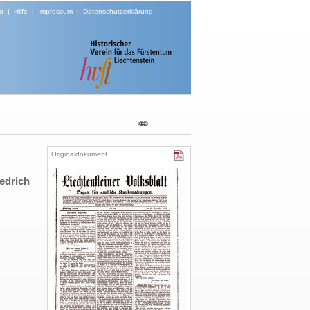
t
|
Hilfe
|
Impressum
|
Datenschutzerklärung
Originaldokument
edrich