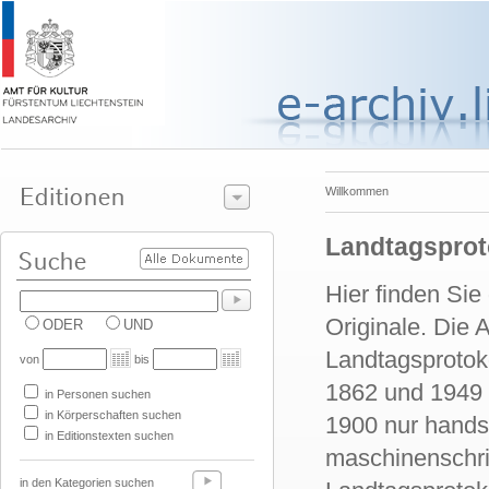
Willkommen
Landtagsproto
Hier finden Sie
Originale. Die 
ODER
UND
Landtagsprotoko
von
bis
1862 und 1949 w
in Personen suchen
in Körperschaften suchen
1900 nur handsc
in Editionstexten suchen
maschinenschrif
in den Kategorien suchen