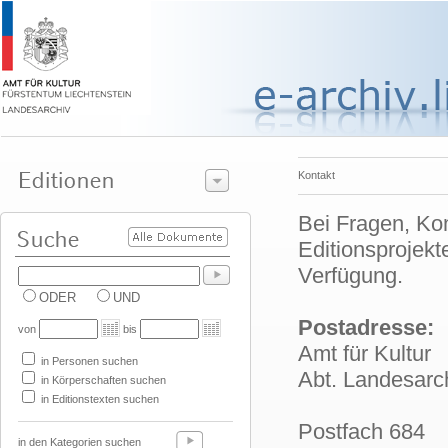
Kontakt
Bei Fragen, Ko
Editionsprojekte
Verfügung.
ODER
UND
Postadresse:
von
bis
Amt für Kultur
in Personen suchen
Abt. Landesarc
in Körperschaften suchen
in Editionstexten suchen
Postfach 684
in den Kategorien suchen