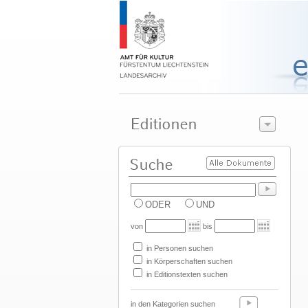
ODER
UND
von
bis
in Personen suchen
in Körperschaften suchen
in Editionstexten suchen
in den Kategorien suchen