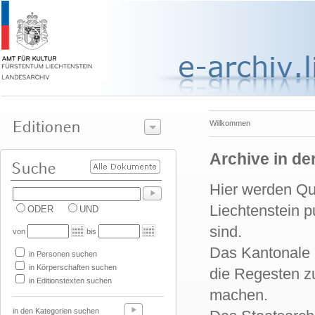
Willkommen
Archive in de
Hier werden Qu
Liechtenstein p
ODER
UND
sind.
von
bis
Das Kantonale S
in Personen suchen
in Körperschaften suchen
die Regesten zu
in Editionstexten suchen
machen.
in den Kategorien suchen