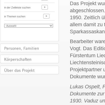
Das Projekt wur
in der Zeitleiste suchen
abgeschlossen. 
1950. Zeitlich 
in Themen suchen
allem damit zu 
Sparkassaskand
Bearbeiter ware
Vogt.
Das Editi
Fürstentum Liec
Liechtensteinis
Projektpartner u
Dokumente wurd
Lukas Ospelt, P
Dokumente zur 
1930. Vaduz und