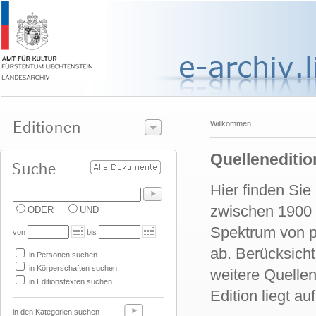
Willkommen
Quellenediti
Hier finden Si
zwischen 1900 u
ODER
UND
Spektrum von po
von
bis
ab. Berücksich
in Personen suchen
in Körperschaften suchen
weitere Quellen
in Editionstexten suchen
Edition liegt a
in den Kategorien suchen