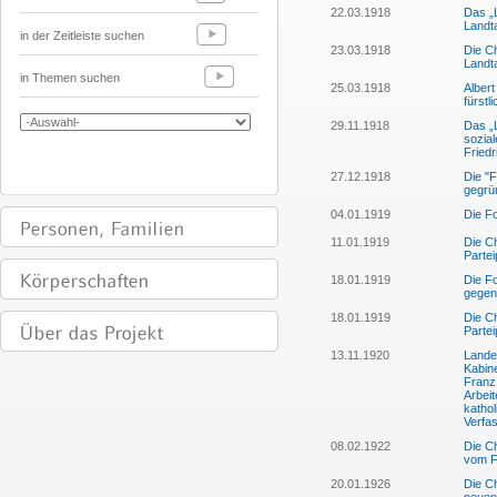
22.03.1918
Das „L
Landt
in der Zeitleiste suchen
23.03.1918
Die Ch
Landt
in Themen suchen
25.03.1918
Albert
fürstl
29.11.1918
Das „L
sozia
Fried
27.12.1918
Die "F
gegrü
04.01.1919
Die Fo
11.01.1919
Die Ch
Partei
18.01.1919
Die Fo
gegenü
18.01.1919
Die Ch
Parte
13.11.1920
Landes
Kabin
Franz
Arbeit
kathol
Verfa
08.02.1922
Die Ch
vom F
20.01.1926
Die Ch