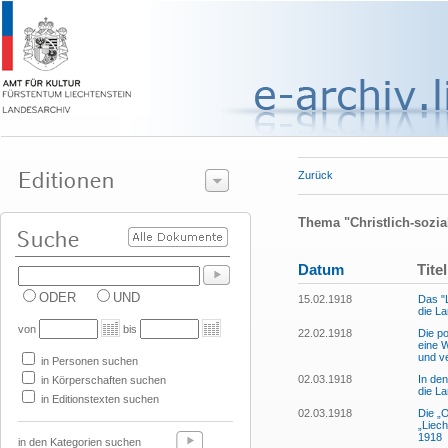
Zurück
Thema "Christlich-sozia
Datum
Titel
ODER
UND
15.02.1918
Das "L
die L
von
bis
22.02.1918
Die po
eine 
und v
in Personen suchen
02.03.1918
In den
in Körperschaften suchen
die La
in Editionstexten suchen
02.03.1918
Die „
„Liech
1918
in den Kategorien suchen