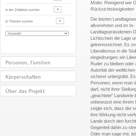
Motto: Reinigend wie G
Rücksichtslosigkeiten
in der Zeitleiste suchen
Die letzten Landtagsw
in Themen suchen
allverehrten und im In
Landtagspräsidenten D
Lichtschein die Lage u
gekennzeichnet. Es ze
Liberalismus in die S
eingedrungen; ein Libe
Ruder zu bleiben oder 
Autorität der weltlich
sicherer untergräbt. E
Personen, wenn man de
darf, nicht ihrer Stell
„geachtete“ Landwirte 
unbewusst eine ihrem I
zeigte sich, dass der 
ihre Wirkung nicht verf
Lande durch den furchtb
Gegenteil dahin zu str
Oder man sage mir, ist