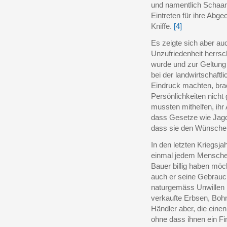
und namentlich Schaan
Eintreten für ihre Abg
Kniffe.
[4]
Es zeigte sich aber auc
Unzufriedenheit herrsc
wurde und zur Geltung
bei der landwirtschaft
Eindruck machten, brac
Persönlichkeiten nich
mussten mithelfen, ihr
dass Gesetze wie Jagd
dass sie den Wünschen
In den letzten Kriegsja
einmal jedem Menschen
Bauer billig haben möch
auch er seine Gebrauch
naturgemäss Unwillen h
verkaufte Erbsen, Boh
Händler aber, die eine
ohne dass ihnen ein Fi