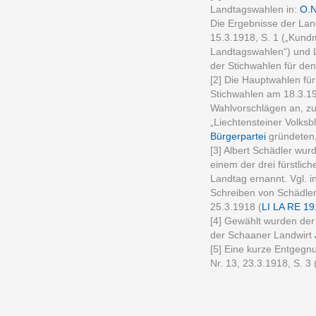
Landtagswahlen in:
O.N
Die Ergebnisse der Land
15.3.1918, S. 1 („Kund
Landtagswahlen“) und L.
der Stichwahlen für d
[2] Die Hauptwahlen für
Stichwahlen am 18.3.19
Wahlvorschlägen an, zu
„Liechtensteiner Volksb
Bürgerpartei
gründeten
[3] Albert Schädler wur
einem der drei fürstlic
Landtag ernannt. Vgl.
Schreiben von Schädle
25.3.1918 (
LI LA RE 19
[4] Gewählt wurden der
der Schaaner Landwirt
[5] Eine kurze Entgegnu
Nr. 13, 23.3.1918, S. 3