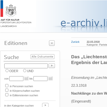
Zurück
22.03.1918
Kategorie: Partei
Das „Liechtenste
Ergebnis der L
ODER
UND
Einsendung im „Liechte
von
bis
22.3.1918
in Personen suchen
in Körperschaften suchen
Nachklänge zu den W
in Editionstexten suchen
(Eingesandt)
in den Kategorien suchen