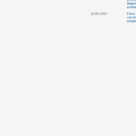
Abgeo
ernen
10.06.1919
Fürst 
von i
endgü