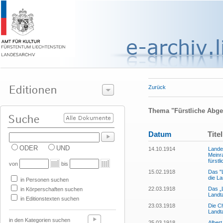
Zurück
Thema "Fürstliche Abge
Datum
Titel
ODER
UND
14.10.1914
Lande
Meinr
fürst
von
bis
15.02.1918
Das "L
die L
in Personen suchen
22.03.1918
Das „L
in Körperschaften suchen
Landt
in Editionstexten suchen
23.03.1918
Die Ch
Landt
in den Kategorien suchen
25.03.1918
Albert