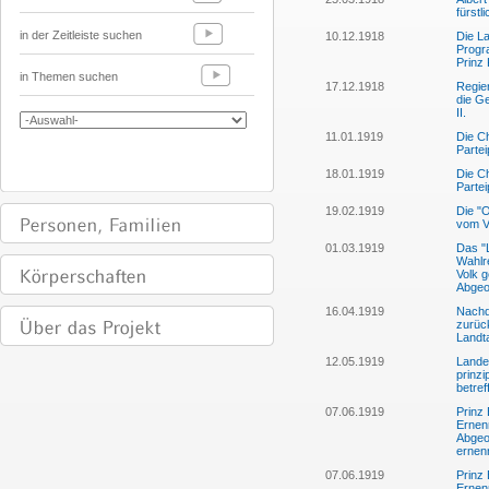
fürstl
in der Zeitleiste suchen
10.12.1918
Die L
Progr
Prinz
in Themen suchen
17.12.1918
Regier
die G
II.
11.01.1919
Die Ch
Partei
18.01.1919
Die Ch
Parte
19.02.1919
Die "O
vom V
01.03.1919
Das "L
Wahlr
Volk g
Abgeo
16.04.1919
Nachd
zurüc
Landt
12.05.1919
Lande
prinz
betre
07.06.1919
Prinz 
Ernen
Abgeo
ernen
07.06.1919
Prinz 
Ernen