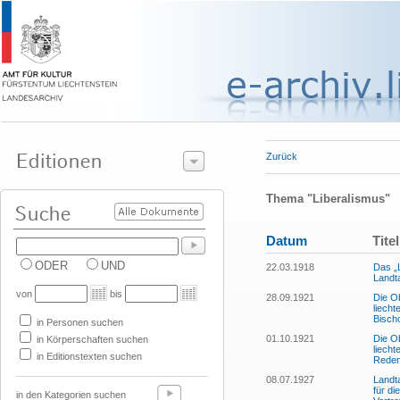
Zurück
Thema "Liberalismus"
Datum
Titel
ODER
UND
22.03.1918
Das „L
Landt
von
bis
28.09.1921
Die O
liecht
Bisch
in Personen suchen
01.10.1921
Die O
in Körperschaften suchen
liecht
in Editionstexten suchen
Reden 
08.07.1927
Landta
für di
in den Kategorien suchen