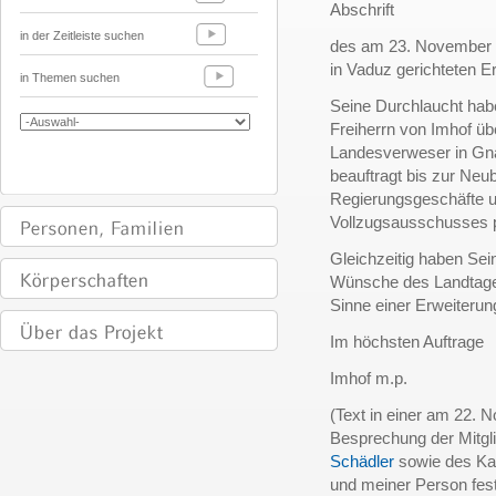
Abschrift
in der Zeitleiste suchen
des am 23. November 
in Vaduz gerichteten E
in Themen suchen
Seine Durchlaucht hab
Freiherrn von Imhof ü
Landesverweser in Gn
beauftragt bis zur Ne
Regierungsgeschäfte u
Vollzugsausschusses pr
Gleichzeitig haben Sei
Wünsche des Landtage
Sinne einer Erweiteru
Im höchsten Auftrage
Imhof m.p.
(Text in einer am 22. 
Besprechung der Mitgl
Schädler
sowie des K
und meiner Person festg