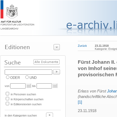
Zurück
23.11.1918
Kategorie: Ereign
Fürst Johann II
von Imhof seine
provisorischen 
ODER
UND
von
bis
Erlass von Fürst
Johan
in Personen suchen
(handschriftliche Absc
in Körperschaften suchen
[1]
in Editionstexten suchen
23.11.1918
in den Kategorien suchen