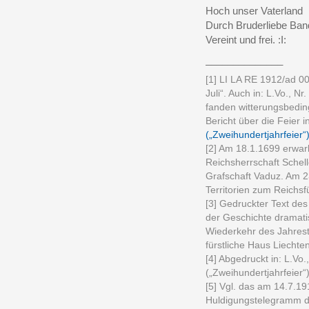
Hoch unser Vaterland
Durch Bruderliebe Ban
Vereint und frei. :I:
______________
[1] LI LA RE 1912/ad 0
Juli“. Auch in: L.Vo., Nr
fanden witterungsbeding
Bericht über die Feier i
(„Zweihundertjahrfeier“
[2] Am 18.1.1699 erwar
Reichsherrschaft Schel
Grafschaft Vaduz. Am 2
Territorien zum Reichsf
[3] Gedruckter Text des
der Geschichte dramati
Wiederkehr des Jahres
fürstliche Haus Liechte
[4] Abgedruckt in: L.Vo.
(„Zweihundertjahrfeier“)
[5] Vgl. das am 14.7.1
Huldigungstelegramm de