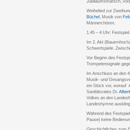
Jubiläumsmarsch, vor
Weihelied zur Zweihunde
Büchel
, Musik von
Fel
Männerchören.
1.45 – 4 Uhr: Festspiel
Im 2. Akt (Bauernhochz
Schwertspiele. Zwisch
Vor Beginn des Festsp
Trompetensignale geg
Im Anschluss an den 4.
Musik- und Gesangsver
ein Stück vor, worauf
Sanitätsrates Dr.
Alber
Volkes an den Landesfü
Landeshymne auskling
Während des Festspiel
Pause) keine Bedienung
Geschichtliches zum F