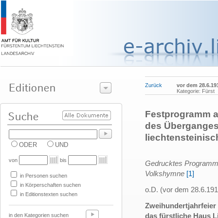
Zurück
vor dem 28.6.19
Kategorie: Fürst
Festprogramm an
des Überganges 
liechtensteinis
ODER
UND
von
bis
Gedrucktes Programm m
Volkshymne
[1]
in Personen suchen
in Körperschaften suchen
o.D. (vor dem 28.6.19
in Editionstexten suchen
Zweihundertjahrfeier
das fürstliche Haus L
in den Kategorien suchen