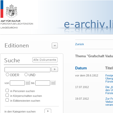
Zurück
Thema "Grafschaft Vadu
Datum
Titel
ODER
UND
vor dem 28.6.1912
Festp
Überg
Fürst
von
bis
17.07.1912
Die „K
des Ü
in Personen suchen
Fürst
in Körperschaften suchen
19.07.1912
Zur F
in Editionstexten suchen
Vaduz
verans
in den Kategorien suchen