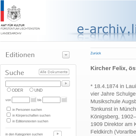
Zurück
Kircher Felix, ös
* 18.4.1874 in La
ODER
UND
vier Jahre Schulge
von
bis
Musikschule Augsb
Tonkunst in Münch
in Personen suchen
in Körperschaften suchen
Königsberg, 1902
in Editionstexten suchen
1909 Direktor am K
Feldkirch (Vorarlb
in den Kategorien suchen