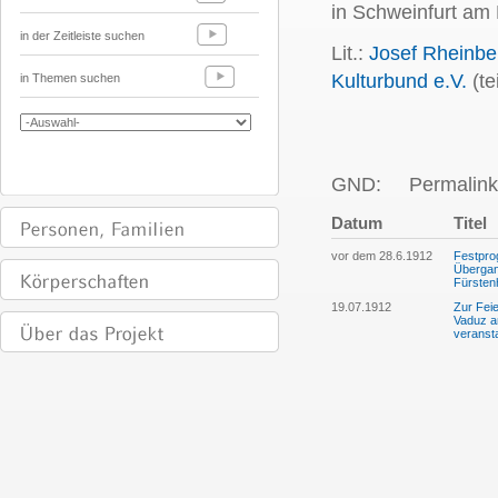
in Schweinfurt am 
in der Zeitleiste suchen
Lit.:
Josef Rheinbe
Kulturbund e.V.
(te
in Themen suchen
GND:
Permalink
Datum
Titel
vor dem 28.6.1912
Festpro
Übergan
Fürsten
19.07.1912
Zur Fei
Vaduz a
veransta