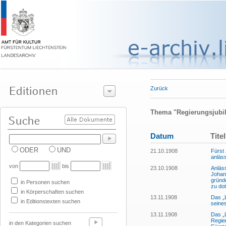
Zurück
Thema "Regierungsjubi
Datum
Titel
ODER
UND
21.10.1908
Fürst
anläss
von
bis
23.10.1908
Anläss
Johann
gründ
in Personen suchen
zu dot
in Körperschaften suchen
13.11.1908
Das „L
in Editionstexten suchen
seine
13.11.1908
Das „L
Regie
in den Kategorien suchen