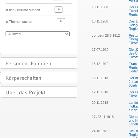
Fürst
13.11.1908
Der La
in der Zeitleiste suchen
Feierl
Regie
13.11.1908
Das Li
in Themen suchen
Delega
Regie
vor dem 28.6.1912
Festp
Überg
Fürst
17.07.1912
Die „K
des Ü
Fürst
18.12.1912
Franz 
Regie
Liede"
12.11.1918
Der bi
Johan
60jäh
12.11.1918
Der L
Fürst
20.11.1918
Lande
Hofka
für d
17./22.11.1918
Die ka
und He
Landt
24.10.1923
Die Re
Regier