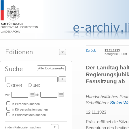
Zurück
12.11.1923
Kategorie: Fürst
Der Landtag häl
Regierungsjubil
Festsitzung ab
ODER
UND
von
bis
Handschriftliches Proto
Schriftführer
Stefan Wa
in Personen suchen
in Körperschaften suchen
12.11.1923
in Editionstexten suchen
Präs. eröffnet die Sitz
Bedeutung des heutigen 
in den Kategorien suchen