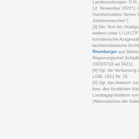
Landeszeitungen: O.N.,
12. November 1923“); L.
Handschreiben Seiner 
Jubelmonarchen“).
[3] Der Text der Huldig
weiters unter LI LA LT
künstlerische Ausgesta
liechtensteinische Arc
Rheinberger
aus Balzer
Regierungschef Schädl
1923/3718 ad 3421)
[4] Vgl. die Verfassun
LGBl. 1921 Nr. 15.
[5] Vgl. das Antwort- 
bzw. des fürstlichen Ka
Landtagspräsidium vom
(Aktenzeichen der Kabin