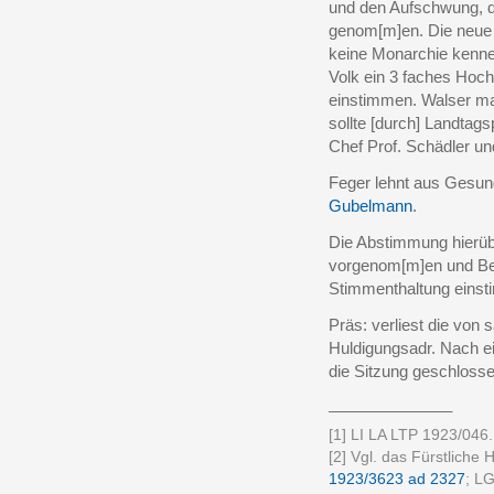
und den Aufschwung, de
genom[m]en. Die neue
keine Monarchie kenne.
Volk ein 3 faches Hoch
einstimmen. Walser mac
sollte [durch] Landtags
Chef Prof. Schädler und
Feger lehnt aus Gesun
Gubelmann
.
Die Abstimmung hierüb
vorgenom[m]en und Be
Stimmenthaltung einsti
Präs: verliest die von
Huldigungsadr. Nach e
die Sitzung geschloss
______________
[1] LI LA LTP 1923/046.
[2] Vgl. das Fürstliche
1923/3623 ad 2327
; LG