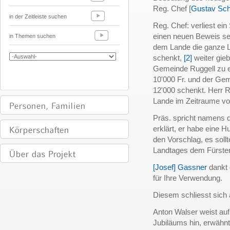
Reg. Chef [
Gustav Sch
in der Zeitleiste suchen
Reg. Chef: verliest ein
einen neuen Beweis sei
in Themen suchen
dem Lande die ganze L
schenkt,
[2]
weiter gieb
Gemeinde Ruggell zu 
10'000 Fr. und der Ge
12'000 schenkt. Herr R
Lande im Zeitraume vo
Präs. spricht namens 
erklärt, er habe eine H
den Vorschlag, es sollt
Landtages dem Fürsten
[Josef] Gassner
dankt 
für Ihre Verwendung.
Diesem schliesst sich
Anton Walser weist auf
Jubiläums hin, erwähnt