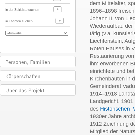
dem Mittelalter, sp
in der Zeitleiste suchen
1896–1898 freisch
Johann II. von Lie
in Themen suchen
Wiederaufbau der 
tätig (v.a. künstl
Liechtenstein, Au
Roten Hauses in V
Restaurierung von
ihm erworbenen Bu
einrichtete und be
Kirchenbauten in 
Gemeinderat Vaduz
1914–1918 Landta
Landgericht. 1901
des
Historischen V
1930er Jahre arch
1912 Zeichnung de
Mitglied der Natu