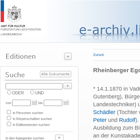
Zurück
Rheinberger Ego
* 14.1.1870 in Vad
ODER
UND
Gutenberg), Bürge
von
bis
Landestechniker)
Schädler
(Tochter 
in Personen suchen
in Körperschaften suchen
Peter
und
Rudolf
)
in Editionstexten suchen
Ausbildung zum Bi
an der Kunstakadem
in den Kategorien suchen