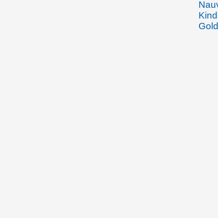
Nauv
Kind
Gold
Erkr
Rhei
des 
im J
12.08.1904
Emma
Rhei
Joha
Gebe
Beha
Wein
den 
Arbe
Spoe
Fran
Wied
Vadu
Wied