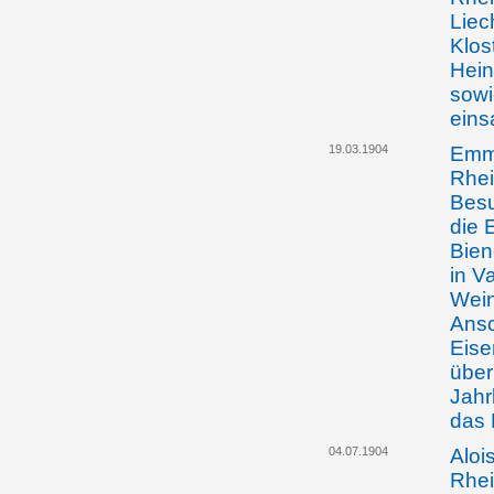
Liec
Klos
Hein
sowi
eins
19.03.1904
Emma
Rhei
Besu
die 
Bie
in V
Wein
Ansc
Eise
über
Jahr
das 
04.07.1904
Aloi
Rhei