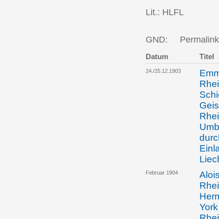
Lit.: HLFL
GND:
Permalink
Datum
Titel
24./25.12.1903
Emma
Rhei
Schi
Geis
Rhei
Umba
durc
Einl
Liec
Februar 1904
Aloi
Rhei
Herm
York
Rhei