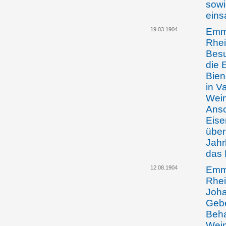
sowi
eins
19.03.1904
Emma
Rhei
Besu
die 
Bie
in V
Wein
Ansc
Eise
über
Jahr
das 
12.08.1904
Emma
Rhei
Joha
Gebe
Beha
Wein