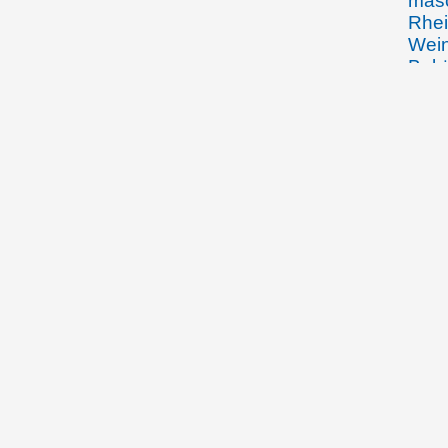
masc
Rhei
Wein
Bekä
Kupf
schw
liec
Geis
Ther
und 
Rhei
Wied
Balz
Olga
Heim
07.05.1905
Emma
Rhei
Rhei
in d
Mutt