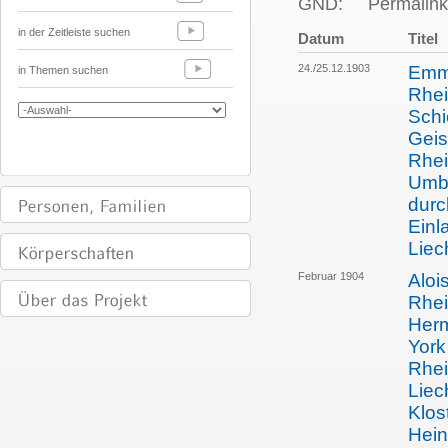
GND:
Permalink
in der Zeitleiste suchen
Datum
Titel
24./25.12.1903
Emma
in Themen suchen
Rhei
Schi
Geis
Rhei
Umba
durc
Einl
Liec
Februar 1904
Aloi
Rhei
Herm
York
Rhei
Liec
Klos
Hein