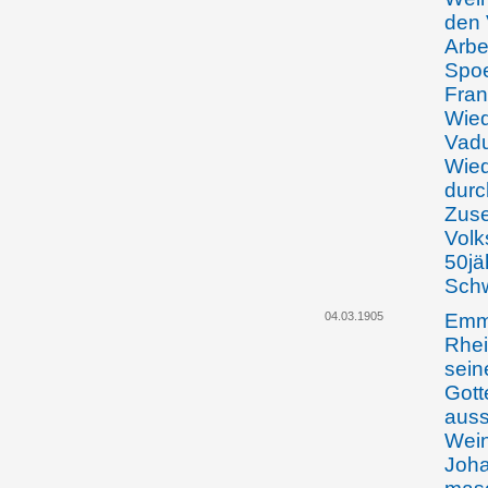
den 
Arbe
Spoe
Fran
Wied
Vadu
Wied
durc
Zuse
Volk
50jä
Schw
04.03.1905
Emma
Rhei
sein
Gott
auss
Wein
Joha