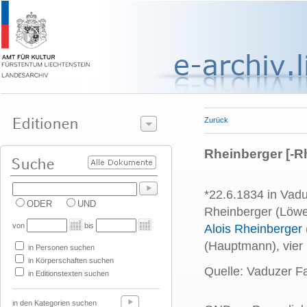
Zurück
Rheinberger [-Rh
*22.6.1834 in Vadu
ODER
UND
Rheinberger (Löwe
von
bis
Alois Rheinberger
(Hauptmann), vier 
in Personen suchen
in Körperschaften suchen
Quelle: Vaduzer Fa
in Editionstexten suchen
in den Kategorien suchen