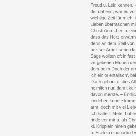
Freud u. Leid kennen. 
der daheim, war es vo
wichtige Zeit für mich, 
Lieben überraschen mi
Christbäumchen u. ein
dass das Herz erwärme
denn an dem Stall von
heisser Arbeit schon l
Säge wollten oft in fas
vergebenen Mühen den
ders beim Dach der ar
ich ein orientalisch‘, b
Dach gebaut u. dies All
heimlich nur, damit ke
davon merkte. – Endlic
kindchen konnte komm
arm, doch mit viel Liebe
Ich hatte 1 Meter hoh
rinde vor mir u. als Ch
kl. Kripplein hinein geb
u. Eselein einquartiert 