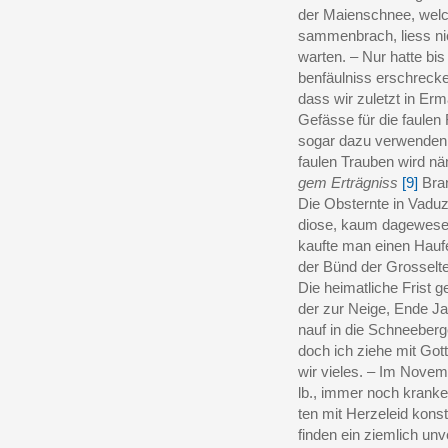
der Maienschnee, welch
sammenbrach, liess ni
warten. – Nur hatte bis
benfäulniss erschrec
dass wir zuletzt in Er
Gefässe für die faulen 
sogar dazu verwenden
faulen Trauben wird nä
gem Erträgniss
[9]
Bran
Die Obsternte in Vaduz
diose, kaum dagewesen
kaufte man einen Hau
der Bünd der Grosselt
Die heimatliche Frist g
der zur Neige, Ende Ja
nauf in die Schneeber
doch ich ziehe mit Got
wir vieles. – Im Novem
lb., immer noch kran
ten mit Herzeleid konst
finden ein ziemlich unv