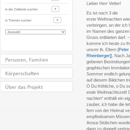
Lieber Herr Vetter!
in der Zeitleiste suchen
Es ist nach 3 die
erste Weihnachten wied
in Themen suchen
verbringen, an der ich
im Namen des ganzen 
Gruss entbieten darf. –
komme ich heute zu Ih
unsrer lb. Eltern [
Peter
Rheinberger]
]. Nach Ja
gebenen Bestrebungen,
graphischen Immitation
Sommer endlich gelunge
auf diesem Bildchen tr
O Du fröhliche, o Du s
ende Weihnachtszeit! 
nachten“ enthält ein e
zauber, ich habe die l
fern von der Heimat ver
empfindsamen Missen 
Arosa-Stübchen wurde m
dann zu doppelt vertra