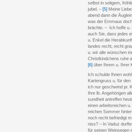
selbst in seligem, frö
jubel. –
[5]
Meine Liebe
abend dann die Äuglein
was der Emmaus doch n
brächte. – Ich hoffe 
auch Sie, dass jedes ei
u. Enkel die Herabkunft 
landes recht, recht gn
u. wir alle wünschen in
Christkindchens ruhe 
[6]
über Ihrem u. Ihrer 
Ich schulde Ihnen wohl
Kartengruss u. für den 
ich nur geschwind pr. K
Ihre lb. Angehörigen al
sundheit antreffen heu
einen arbeitsreichen u.
reichen Sommer hinter
noch recht befriedigt 
niss? – In Vaduz durft
für seinen Weinsegen n