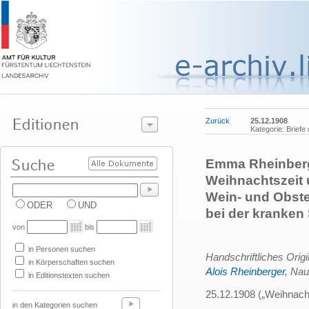
Zurück
25.12.1908
Kategorie: Brief
Emma Rheinberge
Weihnachtszeit 
Wein- und Obste
ODER
UND
bei der kranken
von
bis
in Personen suchen
Handschriftliches Orig
in Körperschaften suchen
Alois Rheinberger
, Nau
in Editionstexten suchen
25.12.1908 („Weihnach
in den Kategorien suchen