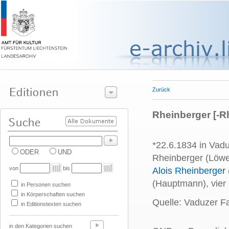
Zurück
Rheinberger [-Rh
*22.6.1834 in Vadu
ODER
UND
Rheinberger (Löwe
von
bis
Alois Rheinberger
(Hauptmann), vier 
in Personen suchen
in Körperschaften suchen
Quelle: Vaduzer Fa
in Editionstexten suchen
in den Kategorien suchen