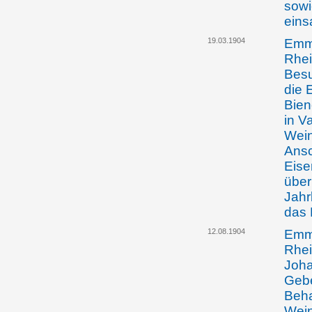
sowi
eins
19.03.1904
Emma
Rhei
Besu
die 
Bie
in V
Wein
Ansc
Eise
über
Jahr
das 
12.08.1904
Emma
Rhei
Joha
Gebe
Beha
Wein