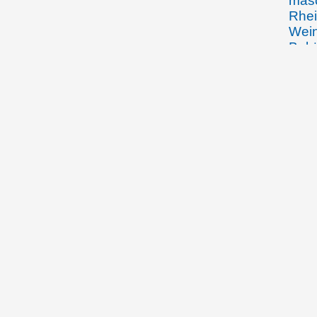
masc
Rhei
Wein
Bekä
Kupf
schw
liec
Geis
Ther
und 
Rhei
Wied
Balz
Olga
Heim
07.05.1905
Emma
Rhei
Rhei
in d
Mutt