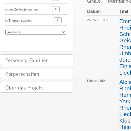
GND:
Permalink
in der Zeitleiste suchen
Datum
Titel
24./25.12.1903
Emma
in Themen suchen
Rhei
Schi
Geis
Rhei
Umba
durc
Einl
Liec
Februar 1904
Aloi
Rhei
Herm
York
Rhei
Liec
Klos
Hein