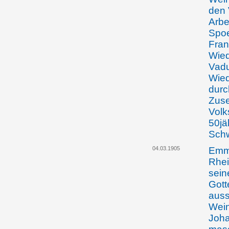
den 
Arbe
Spoe
Fran
Wied
Vadu
Wied
durc
Zuse
Volk
50jä
Schw
04.03.1905
Emma
Rhei
sein
Gott
auss
Wein
Joha