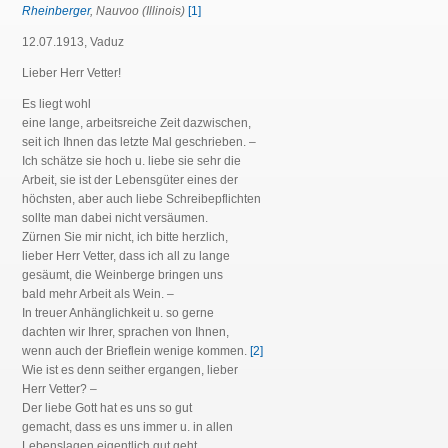
Rheinberger
, Nauvoo (Illinois)
[1]
12.07.1913, Vaduz
Lieber Herr Vetter!
Es liegt wohl
eine lange, arbeitsreiche Zeit dazwischen,
seit ich Ihnen das letzte Mal geschrieben. –
Ich schätze sie hoch u. liebe sie sehr die
Arbeit, sie ist der Lebensgüter eines der
höchsten, aber auch liebe Schreibepflichten
sollte man dabei nicht versäumen.
Zürnen Sie mir nicht, ich bitte herzlich,
lieber Herr Vetter, dass ich all zu lange
gesäumt, die Weinberge bringen uns
bald mehr Arbeit als Wein. –
In treuer Anhänglichkeit u. so gerne
dachten wir Ihrer, sprachen von Ihnen,
wenn auch der Brieflein wenige kommen.
[2]
Wie ist es denn seither ergangen, lieber
Herr Vetter? –
Der liebe Gott hat es uns so gut
gemacht, dass es uns immer u. in allen
Lebenslagen eigentlich gut geht,