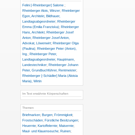
Felini [-Rheinberger] Salome
;
Rheinberger Alois, Winzer
;
Rheinberger
Egon, Architekt, Bildhauer,
Landtagsabgeordneter
;
Rheinberger
Emma (Emilia Franziska)
;
Rheinberger
Hans, Architekt
;
Rheinberger Josef
Anton
;
Rheinberger Josef Anton,
Advokat, Löwenwirt
;
Rheinberger Olga
(Paulina)
;
Rheinberger Peter (Anton),
Ing.
;
Rheinberger Peter,
Landtagsabgeordneter, Hauptmann,
Landestechniker
;
Rheinberger Johann
Peter, Grundbuchführer, Rentmeister
;
Rheinberger [-Schädler] Maria (Aloisia
Maria), Wirtin
Im Text erwähnte Körperschaften
Themen
Briefmarken
;
Burgen
;
Frömmigkeit
;
Frostschäden
;
Fürstliche Besitzungen
;
Heuernte
;
Kartoffelernte
;
Maisernte
;
Maul- und Klauenseuche
;
Ruinen
;