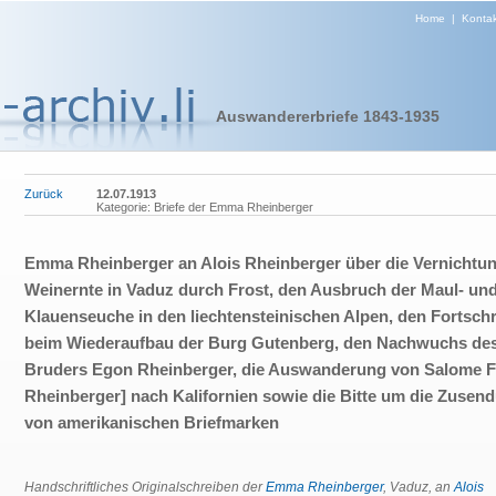
Home
|
Kontak
Auswandererbriefe 1843-1935
Zurück
12.07.1913
Kategorie: Briefe der Emma Rheinberger
Emma Rheinberger an Alois Rheinberger über die Vernichtun
Weinernte in Vaduz durch Frost, den Ausbruch der Maul- un
Klauenseuche in den liechtensteinischen Alpen, den Fortschr
beim Wiederaufbau der Burg Gutenberg, den Nachwuchs de
Bruders Egon Rheinberger, die Auswanderung von Salome Fel
Rheinberger] nach Kalifornien sowie die Bitte um die Zusen
von amerikanischen Briefmarken
Handschriftliches Originalschreiben der
Emma Rheinberger
, Vaduz, an
Alois