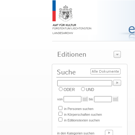
ODER
UND
von
bis
in Personen suchen
in Körperschaften suchen
in Editionstexten suchen
in den Kategorien suchen