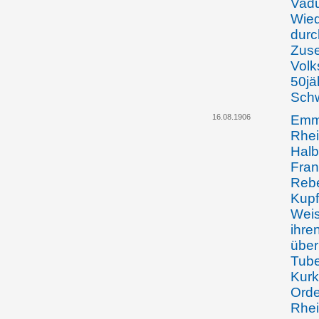
Vadu
Wied
durc
Zuse
Volk
50jä
Schw
16.08.1906
Emma
Rhei
Halb
Fran
Rebe
Kupf
Weis
ihre
über
Tube
Kurk
Orde
Rhei