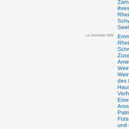
Zams
ihre
Rhei
Schw
Seel
ca. Dezember 1906
Emma
Rhei
Schr
Zuse
Amer
Wein
Wein
des 
Haus
Verh
Eise
Aros
Patr
Fürs
und 