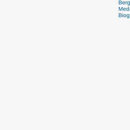
Berg
Meda
Biog
Gabr
02.07.1907
Emma
Rhei
vorü
nach
Anti
eine
Verw
Rebe
in V
Wein
Wein
Liec
Vill
Brud
Wied
Balz