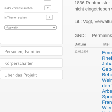
1836 Rentmeister. 
in der Zeitleiste suchen
nicht eingetrieben
in Themen suchen
Lit.: Vogt, Verwalt
GND:
Permalink
Datum
Titel
12.08.1904
Emma
Rhei
Joha
Gebe
Beha
Wein
den 
Arbe
Spoe
Fran
Wied