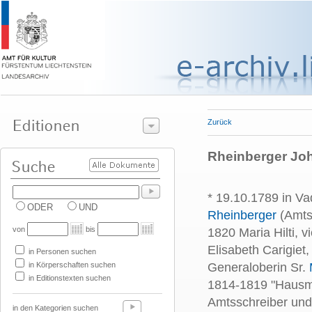
Zurück
Rheinberger Joh
* 19.10.1789 in V
ODER
UND
Rheinberger
(Amts
von
bis
1820 Maria Hilti, 
Elisabeth Carigiet
in Personen suchen
in Körperschaften suchen
Generaloberin Sr.
in Editionstexten suchen
1814-1819 "Hausmei
Amtsschreiber und
in den Kategorien suchen