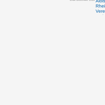
Aloi
Rhei
Vere
Wein
über
Rhei
Jose
Kris
Über
Joh
sein
Rhei
16.12.1910
Bert
über
Scha
Emma
das 
Rhei
Wein
19.12.1911
Emma