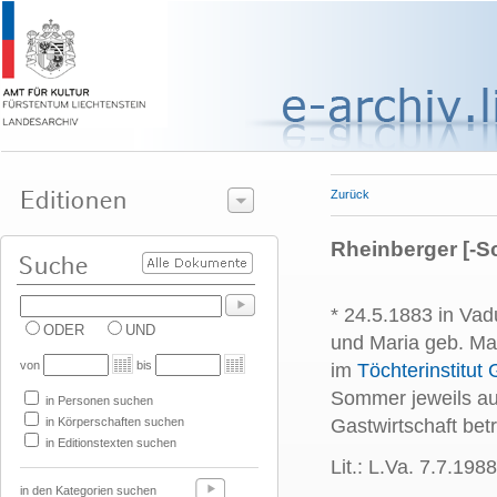
Zurück
Rheinberger [-Sc
* 24.5.1883 in Vad
ODER
UND
und Maria geb. Ma
von
bis
im
Töchterinstitut
Sommer jeweils auf
in Personen suchen
in Körperschaften suchen
Gastwirtschaft betr
in Editionstexten suchen
Lit.: L.Va. 7.7.1988
in den Kategorien suchen