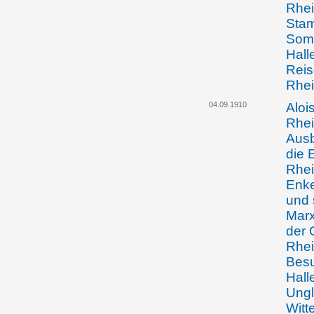
Rhei
Sta
Som
Hall
Reis
Rhei
04.09.1910
Aloi
Rhei
Ausb
die 
Rhei
Enke
und 
Marx
der 
Rhei
Besu
Hall
Ungl
Witt