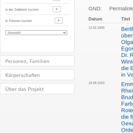
GND:
Permalink
in der Zeitleiste suchen
Datum
Titel
in Themen suchen
12.02.1909
Bert
über
Olga
Egon
Dr. 
Wint
die 
in V
19.08.1910
Emma
Rhei
Brud
Farb
Rote
die f
Gesc
Orde