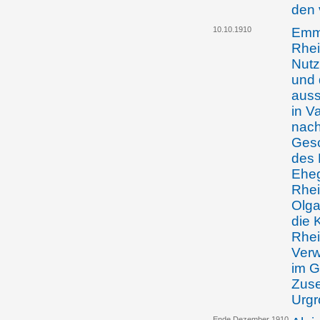
den
10.10.1910
Emma
Rhei
Nutz
und 
auss
in V
nach
Gesc
des 
Eheg
Rhei
Olga
die 
Rhei
Verw
im G
Zuse
Urgr
Ende Dezember 1910