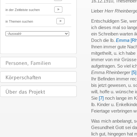
16.12.1910, Triesenbe
in der Zeitleiste suchen
Lieber
Herr Rheinberge
Entschuldigen Sie, we
in Themen suchen
ich dieses mal so lang
ein Schreiben warten
l
Doch die lb.
Emma
[Rh
Ihnen immer gute Nach
mitgetheilt, u. ich habe 
immer von mir Grüsse
aufgetragen. So viel ic
Emma Rheinberger
[5]
Ihr Befinden immer rec
bis jetzt gewesen, u. s
will, hoffe u. wünsche 
Sie
[7]
noch lange im Kr
lb. Kinder u. Enkelkind
Feiertage verbringen w
Was mich anbelangt, s
Gesundheit Gott sei d
lich gut, hingegen hat 