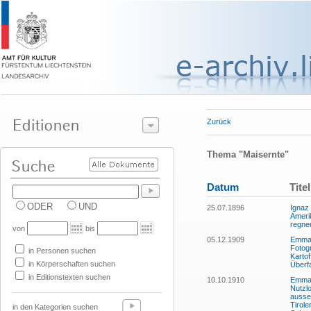
Zurück
Thema "Maisernte"
Datum
Titel
ODER
UND
25.07.1896
Ignaz
Amerik
regne
von
bis
05.12.1909
Emma 
Fotogr
in Personen suchen
Kartof
in Körperschaften suchen
Überfa
in Editionstexten suchen
10.10.1910
Emma 
Nutzlo
ausse
Tirole
in den Kategorien suchen