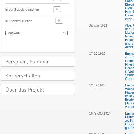
Schau
Ehegl
Olga 
in der Zeitleiste suchen
Hermi
Löwen
ihrer
in Themen suchen
Januar 1912
Alois
der Ol
Marien
Nauvoo
Heuern
und S
Arbeit
17.12.1912
Emma 
verst
Liech
Rheinb
Gross
in Va
Serbi
Georg
12.07.1913
Emma 
Weine
Klauen
beim 
Brude
[-Rhei
von a
16./27.08.1914
Emma 
Erste
als Kr
Gnade
gute 