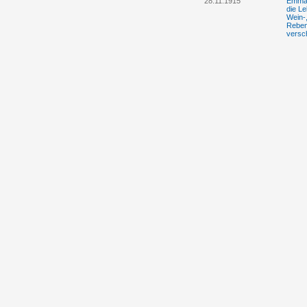
28.11.1915
Emma 
die Le
Wein-,
Reben
versc