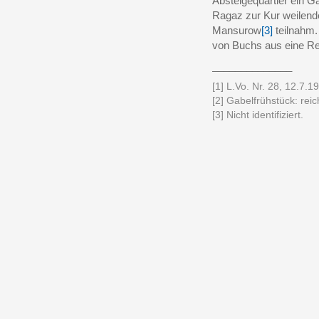
Absteigequartier ein G
Ragaz zur Kur weilende
Mansurow
[3]
teilnahm.
von Buchs aus eine Rei
______________
[1] L.Vo. Nr. 28, 12.7.19
[2] Gabelfrühstück: rei
[3] Nicht identifiziert.