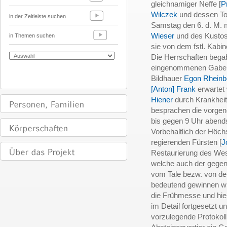
gleichnamiger Neffe [
P
Wilczek
und dessen Toc
in der Zeitleiste suchen
Samstag den 6. d. M. m
Wieser
und des Kusto
in Themen suchen
sie von dem fstl. Kabine
Die Herrschaften begab
eingenommenen Gabelf
Bildhauer
Egon Rheinb
[Anton] Frank
erwartet
Hiener
durch Krankheit
besprachen die vorgen
bis gegen 9 Uhr abend
Vorbehaltlich der Höc
regierenden Fürsten [
J
Restaurierung des West
welche auch der gegenw
vom Tale bezw. von de
bedeutend gewinnen wir
die Frühmesse und hie
im Detail fortgesetzt 
vorzulegende Protokoll 