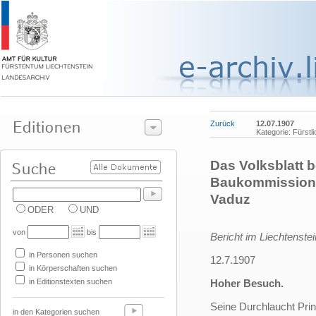
Zurück
12.07.1907
Kategorie: Fürstl
Das Volksblatt 
Baukommission 
Vaduz
ODER
UND
von
bis
Bericht im Liechtenstei
in Personen suchen
12.7.1907
in Körperschaften suchen
in Editionstexten suchen
Hoher Besuch.
Seine Durchlaucht Pri
in den Kategorien suchen