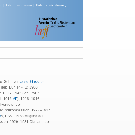
t
|
Hilfe
|
Impressum
|
Datenschutzerklärung
erg. Sohn von
Josef Gassner
 geb. Bühler. ∞ 1) 1900
t. 1906–1942 Schulrat in
ab 1918
VP
), 1916–1946
vertretender
der Zollkommission. 1922–1927
k
s, 1927–1928 Mitglied der
ission. 1929–1931 Obmann der