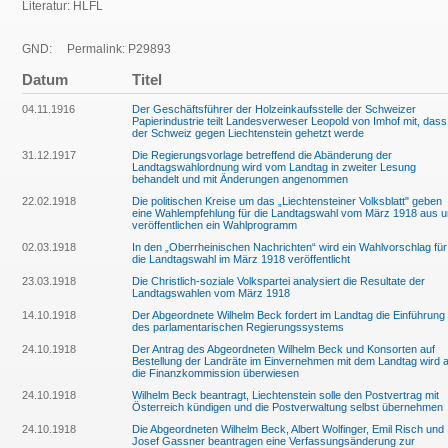
Literatur: HLFL
GND:
Permalink: P29893
Datum
Titel
04.11.1916
Der Geschäftsführer der Holzeinkaufsstelle der Schweizer
Papierindustrie teilt Landesverweser Leopold von Imhof mit, dass
der Schweiz gegen Liechtenstein gehetzt werde
31.12.1917
Die Regierungsvorlage betreffend die Abänderung der
Landtagswahlordnung wird vom Landtag in zweiter Lesung
behandelt und mit Änderungen angenommen
22.02.1918
Die politischen Kreise um das „Liechtensteiner Volksblatt" geben
eine Wahlempfehlung für die Landtagswahl vom März 1918 aus 
veröffentlichen ein Wahlprogramm
02.03.1918
In den „Oberrheinischen Nachrichten“ wird ein Wahlvorschlag für
die Landtagswahl im März 1918 veröffentlicht
23.03.1918
Die Christlich-soziale Volkspartei analysiert die Resultate der
Landtagswahlen vom März 1918
14.10.1918
Der Abgeordnete Wilhelm Beck fordert im Landtag die Einführung
des parlamentarischen Regierungssystems
24.10.1918
Der Antrag des Abgeordneten Wilhelm Beck und Konsorten auf
Bestellung der Landräte im Einvernehmen mit dem Landtag wird 
die Finanzkommission überwiesen
24.10.1918
Wilhelm Beck beantragt, Liechtenstein solle den Postvertrag mit
Österreich kündigen und die Postverwaltung selbst übernehmen
24.10.1918
Die Abgeordneten Wilhelm Beck, Albert Wolfinger, Emil Risch und
Josef Gassner beantragen eine Verfassungsänderung zur