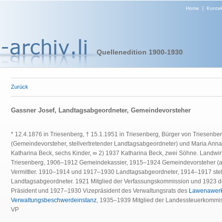
Home
|
Kontak
Quellenedition 1900-1930
Zurück
Gassner Josef, Landtagsabgeordneter, Gemeindevorsteher
* 12.4.1876 in Triesenberg, † 15.1.1951 in Triesenberg, Bürger von Triesenb
(Gemeindevorsteher, stellvertretender Landtagsabgeordneter) und Maria Anna
Katharina Beck, sechs Kinder, ∞ 2) 1937 Katharina Beck, zwei Söhne. Landwir
Triesenberg, 1906–1912 Gemeindekassier, 1915–1924 Gemeindevorsteher (
Vermittler. 1910–1914 und 1917–1930 Landtagsabgeordneter, 1914–1917 stell
Landtagsabgeordneter. 1921 Mitglied der Verfassungskommission und 1923 
Präsident und 1927–1930 Vizepräsident des Verwaltungsrats des
Lawenawer
Verwaltungsbeschwerdeinstanz
, 1935–1939 Mitglied der Landessteuerkomm
VP