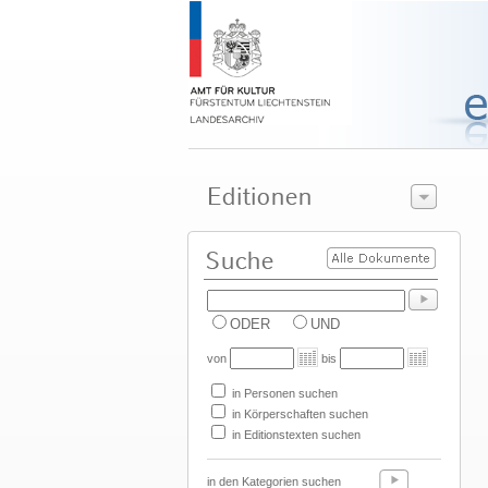
ODER
UND
von
bis
in Personen suchen
in Körperschaften suchen
in Editionstexten suchen
in den Kategorien suchen