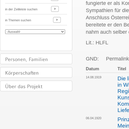
fungierte er als K
in der Zeitleiste suchen
Sympathien für die
Anschluss Österre
in Themen suchen
bereitete er den B
nahm auch selber d
Lit.: HLFL
GND:
Permalink
Datum
Titel
14.08.1919
Die 
in W
Regi
Kuns
Kom
Lief
06.04.1920
Prin
Mein