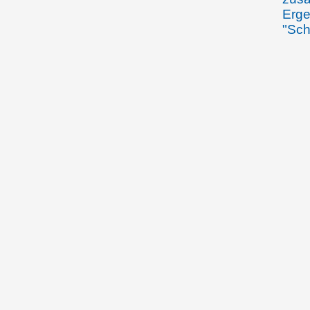
Erge
"Sch
15.09.1920
Ents
II. 
(Fas
15.09.1920
Fürs
zum 
für 
o.D. (ca. 16.9.1920)
Ergä
"Sc
18.09.1920
Fürs
Audi
"Sch
Dele
gewä
Jose
Regi
bere