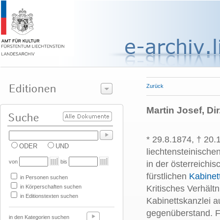
Zurück
Martin Josef, Dir
* 29.8.1874, † 20.
ODER
UND
liechtensteinische
von
bis
in der österreichi
fürstlichen
Kabinet
in Personen suchen
in Körperschaften suchen
Kritisches Verhält
in Editionstexten suchen
Kabinettskanzlei au
gegenüberstand. F
in den Kategorien suchen