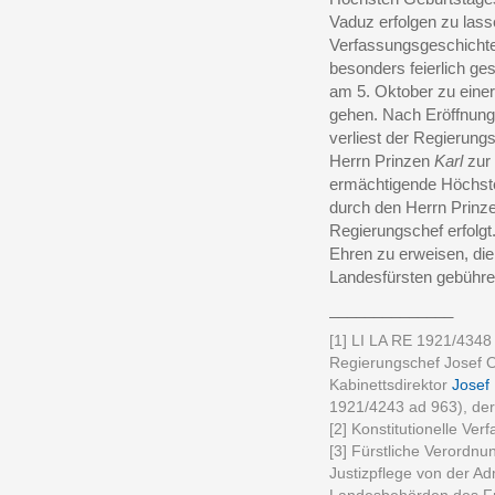
Vaduz erfolgen zu lasse
Verfassungsgeschicht
besonders feierlich ge
am 5. Oktober zu einer
gehen. Nach Eröffnung
verliest der Regierun
Herrn Prinzen
Karl
zur 
ermächtigende Höchste
durch den Herrn Prinz
Regierungschef erfolgt
Ehren zu erweisen, die 
Landesfürsten gebühr
______________
[1] LI LA RE 1921/434
Regierungschef Josef O
Kabinettsdirektor
Josef 
1921/4243 ad 963), der
[2] Konstitutionelle Ve
[3] Fürstliche Verordn
Justizpflege von der Adm