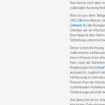
Nun liesse sich aber 
zulässiger Ausweg find
Wie ich aus dem Tele
1921
[4]
erschliesse, bi
[
Johann II.
] die Anreg
Oktober als an Höchs
Durchlaucht den Herrn
Vertretung
unterzeichn
Diese
Unterzeichnung
vollkommen verfassun
Herrn Prinzen
Karl
erfo
Herr zwar
die Sanktion
Regierungschef [
Josef
ausspricht,
zugleich ab
Verfassung
in Gemässhe
Prinzen
Karl
als Höchst
zustehenden Hoheitsrec
Verfassungsurkunde be
Auf diese Art ist es mö
Höchsten Geburtstages 