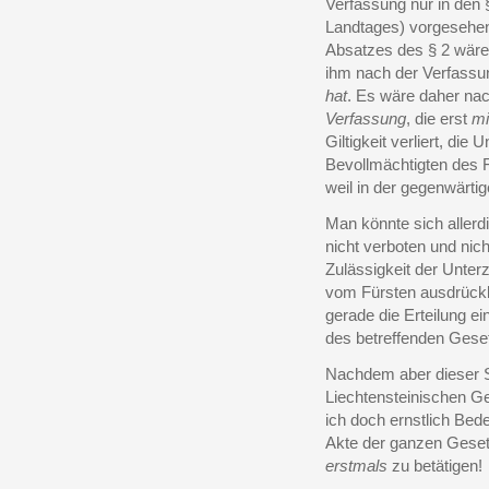
Verfassung nur in den
Landtages) vorgesehen
Absatzes des § 2 wäre 
ihm nach der Verfass
hat
. Es wäre daher n
Verfassung
, die erst
mi
Giltigkeit verliert, di
Bevollmächtigten des F
weil in der gegenwärt
Man könnte sich allerd
nicht verboten und nich
Zulässigkeit der Unter
vom Fürsten ausdrückl
gerade die Erteilung e
des betreffenden Geset
Nachdem aber dieser 
Liechtensteinischen 
ich doch ernstlich Be
Akte der ganzen Gese
erstmals
zu betätigen!