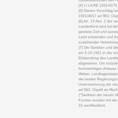
Landesbehörden des Für
[4] LI LA RE 1921/4175
[5] Diesen Vorschlag h
1921/4017 ad 963, Ospe
[6] Art. 13 Abs. 2 der n
Landesfürst wird bei lä
gewisse Zeit und ausse
Land entsenden und ihn 
zustehender Hoheitsrec
[7] Die Sanktion und d
am 5.10.1921 in der v
Einberufung des Landt
abgesehen. Um trotzdem
hochwichtigen Anlasse 
Walser, Landtagsvizepr
die beiden Regierungs
Unterzeichnung der ne
ad 963, Ospelt an Marti
("Sanktion der neuen V
Fürsten wurden mit de
15 veröffentlicht.