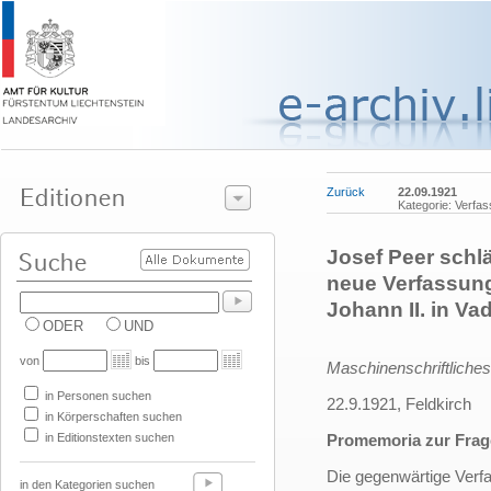
Zurück
22.09.1921
Kategorie: Verfa
Josef Peer schlä
neue Verfassun
Johann II. in V
ODER
UND
von
bis
Maschinenschriftlic
in Personen suchen
22.9.1921, Feldkirch
in Körperschaften suchen
in Editionstexten suchen
Promemoria zur Frage
Die gegenwärtige Ver
in den Kategorien suchen