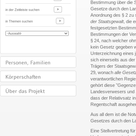
Bestimmung über die
S
Gesetze durch den Land
in der Zeitleiste suchen
Anordnung des § 2 zu 
der Staatsgewalt
, die 
in Themen suchen
festgesetzten Bestim
Bestimmungen der Ver
§ 24, nach welcher oh
kein Gesetz gegeben w
Unterzeichnung eines 
sich einerseits aus de
Trägers der Staatsgewa
29, wonach
alle Geset
verantwortlichen Regie
gehört diese "Gegenz
Landesverwesers und a
dass der Relativsatz i
Regentschaft ausgehen
Aus all dem ist die No
Gesetzes durch den La
Eine Stellvertretung fü