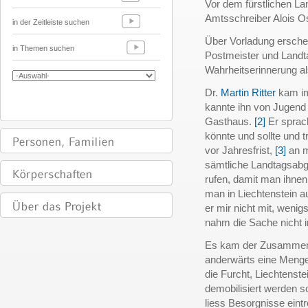
Vor dem fürstlichen La
Amtsschreiber Alois Os
in der Zeitleiste suchen
Über Vorladung erschein
in Themen suchen
Postmeister und Landt
Wahrheitserinnerung 
Dr.
Martin Ritter
kam im 
kannte ihn von Jugend
Gasthaus.
[2]
Er sprac
könnte und sollte und 
vor Jahresfrist,
[3]
an m
sämtliche Landtagsab
rufen, damit man ihne
man in Liechtenstein a
er mir nicht mit, wenig
nahm die Sache nicht i
Es kam der Zusammenbr
anderwärts eine Menge
die Furcht, Liechtenste
demobilisiert werden s
liess Besorgnisse eintr