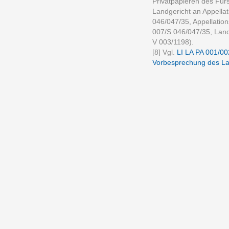
Privatpapieren des Fürs
Landgericht an Appellat
046/047/35, Appellation
007/S 046/047/35, Land
V 003/1198).
[8] Vgl.
LI LA PA 001/002
Vorbesprechung des La