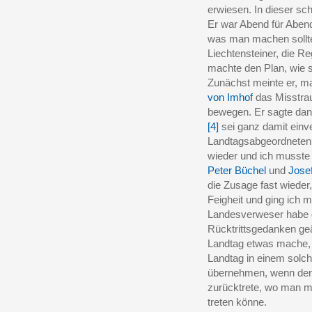
erwiesen. In dieser sc
Er war Abend für Abend
was man machen sollte, 
Liechtensteiner, die R
machte den Plan, wie s
Zunächst meinte er, 
von Imhof
das Misstrau
bewegen. Er sagte dann
[4]
sei ganz damit einve
Landtagsabgeordneten 
wieder und ich musste
Peter Büchel
und
Jose
die Zusage fast wieder
Feigheit und ging ich mi
Landesverweser habe 
Rücktrittsgedanken geä
Landtag etwas mache, 
Landtag in einem solch
übernehmen, wenn der
zurücktrete, wo man m
treten könne.