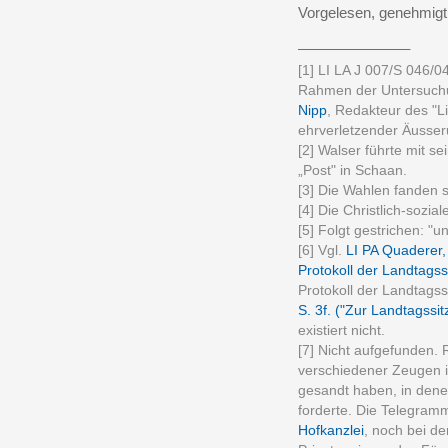
Vorgelesen, genehmigt 
______________
[1] LI LA J 007/S 046/
Rahmen der Untersuchu
Nipp
, Redakteur des "L
ehrverletzender Äusseru
[2] Walser führte mit s
„Post" in Schaan.
[3] Die Wahlen fanden s
[4] Die Christlich-sozial
[5] Folgt gestrichen: "
[6] Vgl.
LI PA Quaderer,
Protokoll der Landtags
Protokoll der Landtags
S. 3f. ("Zur Landtagssi
existiert nicht.
[7] Nicht aufgefunden.
verschiedener Zeugen 
gesandt haben, in dene
forderte. Die Telegram
Hofkanzlei
, noch bei d