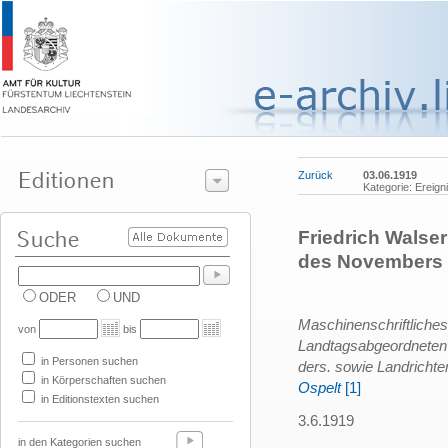
Zurück
03.06.1919
Kategorie: Ereign
Friedrich Walser
des Novembers
ODER
UND
Maschinenschriftliche
von
bis
Landtagsabgeordnete
in Personen suchen
ders. sowie Landrichte
in Körperschaften suchen
Ospelt
[1]
in Editionstexten suchen
3.6.1919
in den Kategorien suchen