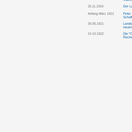
25.11.1919
Der La
Anfang März 1921
Peter
Schaf
30.05.1921
Landt
neuen
14.10.1922
Die "
Reche