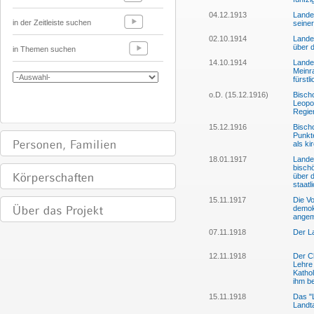
04.12.1913
Lande
in der Zeitleiste suchen
seine
02.10.1914
Lande
über 
in Themen suchen
14.10.1914
Lande
Meinr
fürst
o.D. (15.12.1916)
Bisch
Leopol
Regie
15.12.1916
Bisch
Punkt
als ki
18.01.1917
Lande
bisch
über 
staatl
15.11.1917
Die V
demok
angem
07.11.1918
Der L
12.11.1918
Der C
Lehre 
Katho
ihm be
15.11.1918
Das "L
Landt