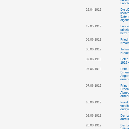
Landt
26.04.1919
Die „
liech
Exterr
eigene
12.05.1919
Lande
prinz
betre
03.06.1919
Friedr
Nove
03.06.1919
Johann
Nove
07.06.1919
Peter
1918
07.06.1919
Prinz 
Ernen
Abgeo
ernen
07.06.1919
Prinz 
Ernen
Abgeo
ernen
10.06.1919
Fürst 
von i
endgü
02.08.1919
Der La
aufzu
28.08.1919
Der L
Völke