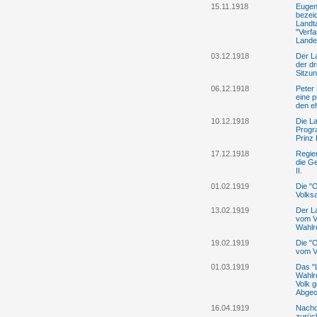
15.11.1918
Eugen 
bezei
Landt
"Verf
Lande
03.12.1918
Der L
der d
Sitzun
06.12.1918
Peter 
eine 
den e
10.12.1918
Die L
Progr
Prinz
17.12.1918
Regier
die G
II.
01.02.1919
Die "
Volks
13.02.1919
Der L
vom V
Wahlr
19.02.1919
Die "O
vom V
01.03.1919
Das "L
Wahlr
Volk g
Abgeo
16.04.1919
Nachd
zurüc