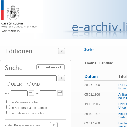
Zurück
Thema "Landtag"
Datum
Titel
ODER
UND
28.07.1900
Der L
Krone
von
bis
05.01.1906
Anläs
neue R
in Personen suchen
19.11.1906
Der L
Ungar
in Körperschaften suchen
in Editionstexten suchen
25.10.1907
Einem
Ställ
02.01.1909
Der li
in den Kategorien suchen
fünfzi