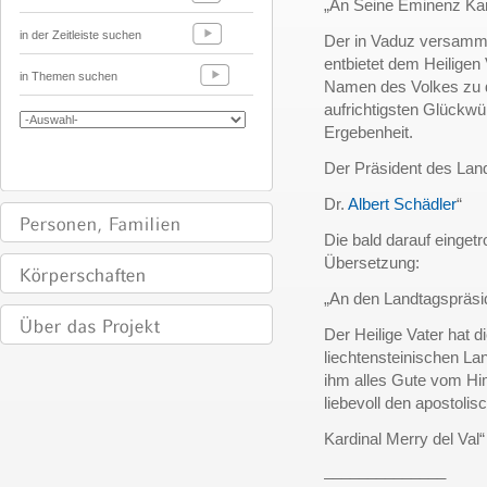
„An Seine Eminenz Ka
in der Zeitleiste suchen
Der in Vaduz versamme
entbietet dem Heiligen
in Themen suchen
Namen des Volkes zu d
aufrichtigsten Glückwü
Ergebenheit.
Der Präsident des Lan
Dr.
Albert Schädler
“
Die bald darauf eingetr
Übersetzung:
„An den Landtagspräsid
Der Heilige Vater hat 
liechtensteinischen L
ihm alles Gute vom Him
liebevoll den apostoli
Kardinal Merry del Val“
______________