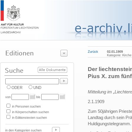
Zurück
02.01.1909
Kategorie: Kirche
Der liechtenstei
Pius X. zum fünf
ODER
UND
Mitteilung im „Liechtens
von
bis
2.1.1909
in Personen suchen
Zum 50jährigen Priest
in Körperschaften suchen
Landtag durch sein P
in Editionstexten suchen
Huldigungstelegramm. 
in den Kategorien suchen