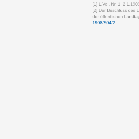
[1] L.Vo., Nr. 1, 2.1.190
[2] Der Beschluss des L
der öffentlichen Landt
1908/S04/2
.