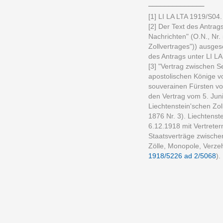
______________
[1] LI LA LTA 1919/S04.
[2] Der Text des Antrag
Nachrichten" (O.N., Nr.
Zollvertrages")) ausgesc
des Antrags unter LI L
[3] "Vertrag zwischen 
apostolischen Könige 
souverainen Fürsten vo
den Vertrag vom 5. Jun
Liechtenstein'schen Zo
1876 Nr. 3). Liechtenst
6.12.1918 mit Vertrete
Staatsverträge zwische
Zölle, Monopole, Verze
1918/5226 ad 2/5068
).