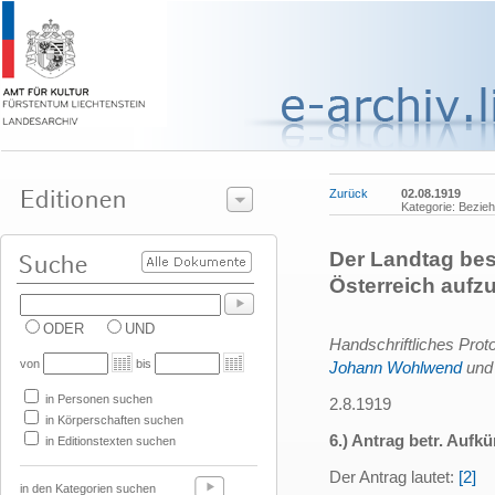
Zurück
02.08.1919
Kategorie: Bezie
Der Landtag besc
Österreich aufz
ODER
UND
Handschriftliches Proto
von
bis
Johann Wohlwend
un
in Personen suchen
2.8.1919
in Körperschaften suchen
6.) Antrag betr. Aufk
in Editionstexten suchen
Der Antrag lautet:
[2]
in den Kategorien suchen