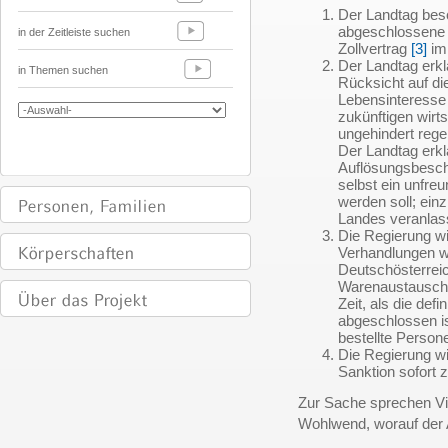
Der Landtag besc
abgeschlossene u
in der Zeitleiste suchen
Zollvertrag
[3]
im
Der Landtag erklä
in Themen suchen
Rücksicht auf di
Lebensinteresse 
zukünftigen wirt
ungehindert rege
Der Landtag erkl
Auflösungsbesch
selbst ein unfre
werden soll; ein
Landes veranlas
Die Regierung wir
Verhandlungen w
Deutschösterrei
Warenaustausch 
Zeit, als die def
abgeschlossen i
bestellte Person
Die Regierung wi
Sanktion sofort z
Zur Sache sprechen V
Wohlwend, worauf der