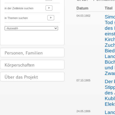
Datum
Titel
in der Zeitleiste suchen
04.03.1902
Simo
in Themen suchen
Tod 
des 
eins
Kirc
Zuch
Bied
Land
Büch
und 
Zwan
07.10.1905
Der 
Stip
des 
Kubl
Elek
24.05.1906
Land