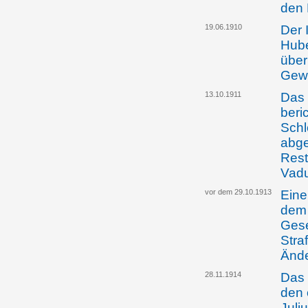
den 
19.06.1910
Der 
Hube
über
Gew
13.10.1911
Das 
beri
Schl
abg
Rest
Vadu
vor dem 29.10.1913
Eine
dem 
Gese
Stra
Änd
28.11.1914
Das 
den 
Juli