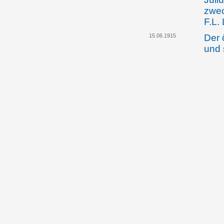
zwec
F.L.
15.06.1915
Der 
und 
Juli
Mini
auf 
Land
18.01.1917
Land
weis
Ordi
Gese
Kong
auss
Stra
13.03.1918
Alfo
erst
Schä
weg