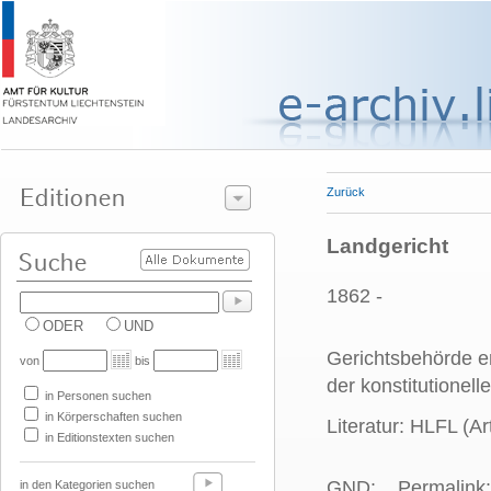
Zurück
Landgericht
1862 -
ODER
UND
Gerichtsbehörde er
von
bis
der konstitutionel
in Personen suchen
in Körperschaften suchen
Literatur: HLFL (Ar
in Editionstexten suchen
GND:
Permalink:
in den Kategorien suchen