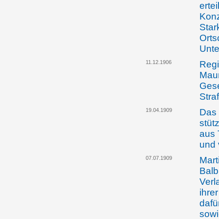
ertei
Konz
Star
Orts
Unte
11.12.1906
Regi
Maur
Gese
Stra
19.04.1909
Das 
stüt
aus 
und 
07.07.1909
Mart
Balb
Verl
ihre
dafü
sowi