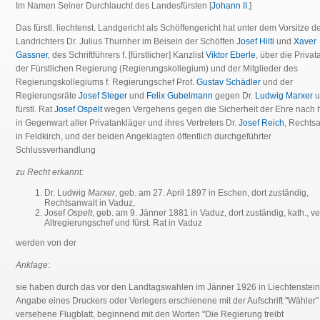
Im Namen Seiner Durchlaucht des Landesfürsten [
Johann II.
]
Das fürstl. liechtenst. Landgericht als Schöffengericht hat unter dem Vorsitze des
Landrichters Dr. Julius Thurnher im Beisein der Schöffen
Josef Hilti
und
Xaver
Gassner
, des Schriftführers f. [fürstlicher] Kanzlist
Viktor Eberle
, über die Priva
der Fürstlichen Regierung (Regierungskollegium) und der Mitglieder des
Regierungskollegiums f. Regierungschef Prof.
Gustav Schädler
und der
Regierungsräte
Josef Steger
und
Felix Gubelmann
gegen Dr.
Ludwig Marxer
u
fürstl. Rat
Josef Ospelt
wegen Vergehens gegen die Sicherheit der Ehre nach 
in Gegenwart aller Privatankläger und ihres Vertreters Dr.
Josef Reich
, Rechts
in Feldkirch, und der beiden Angeklagten öffentlich durchgeführter
Schlussverhandlung
zu Recht erkannt:
Dr. Ludwig
Marxer
, geb. am 27. April 1897 in Eschen, dort zuständig,
Rechtsanwalt in Vaduz,
Josef
Ospelt
, geb. am 9. Jänner 1881 in Vaduz, dort zuständig, kath., ve
Altregierungschef und fürst. Rat in Vaduz
werden von der
Anklage
:
sie haben durch das vor den Landtagswahlen im Jänner 1926 in Liechtenstei
Angabe eines Druckers oder Verlegers erschienene mit der Aufschrift "Wähler"
versehene Flugblatt, beginnend mit den Worten "Die Regierung treibt