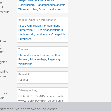
Steger Josef, Maurer, Landwirt,
den
Regierungsrat, Landtagsabgeordneter
;
ick
Thurnher Julius, Dr. iur., Landrichter
chrift,
Im Text erwähnte Körperschaften
Finanzkommission
;
Fortschrittliche
Bürgerpartei (FBP)
;
Klassenlotterie in
Liechtenstein
;
Landgericht
;
Obergericht,
Fürstliches
t der
tz
te
Themen
nden
Ehrenbeleidigung
;
Landtagswahlen
;
Parteien
;
Privatanklage
;
Regierung
;
gblatt
Wahlkampf
mentlich
Permalink
lcher
D45804
Zitierempfehlung
Ehre im
LI LA J 007/S 058/045/17; zitiert nach:
 die
www.e-archiv.li/D45804; aufgerufen am
G.R.
09.08.2026
 stimmen Sie der Verwendung dieser