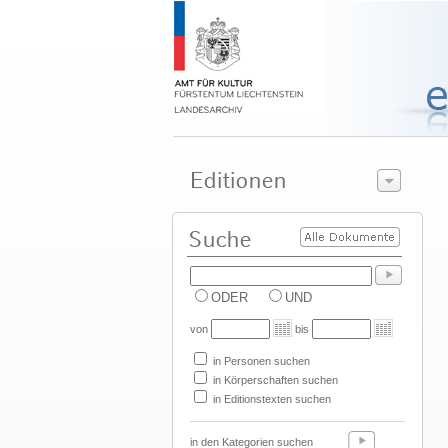
ODER
UND
von
bis
in Personen suchen
in Körperschaften suchen
in Editionstexten suchen
in den Kategorien suchen