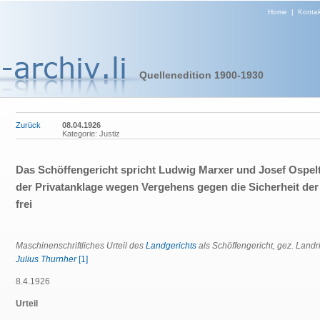
Home
|
Kontak
Quellenedition 1900-1930
Zurück
08.04.1926
Kategorie: Justiz
Das Schöffengericht spricht Ludwig Marxer und Josef Ospel
der Privatanklage wegen Vergehens gegen die Sicherheit der
frei
Maschinenschriftliches Urteil des
Landgerichts
als Schöffengericht, gez. Landr
Julius Thurnher
[1]
8.4.1926
Urteil