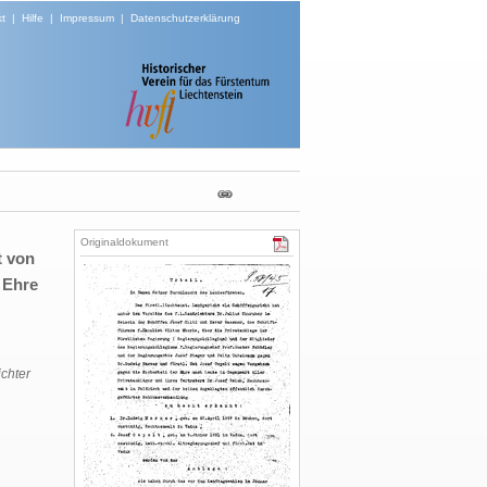
t
|
Hilfe
|
Impressum
|
Datenschutzerklärung
Originaldokument
t von
 Ehre
ichter