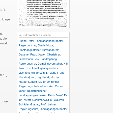
 f.l.
tanklage
nd
Im Text erwähnte Personen
heute
Büchel Peter, Landtagsabgeordneter,
anwalt
Regierungsrat
;
Eberle Viktor,
Staatsangestellter, Auswanderer
;
Gassner Franz Xaver, Oberlehrer
;
Gubelmann Felix, Landtagsabg.,
Regierungsrat, Gemeindevorsteher
;
Hilti
Josef, stv. Landtagsabgeordneter
;
Liechtenstein Johann II. (Maria Franz
rehl.,
Placidus) von, reg. Fürst, Mäzen
;
Marxer Ludwig, Dr. iur. Dr. rer.pol.,
Regierungschefstellvertreter
;
Ospelt
Josef, Regierungschef,
Landtagsabgeordneter
;
Reich Josef, Dr.
iur., österr. Rechtsanwalt in Feldkirch
;
n ohne
Schädler Gustav, Prof., Lehrer,
Regierungschef, Landtagsabgeordneter
;