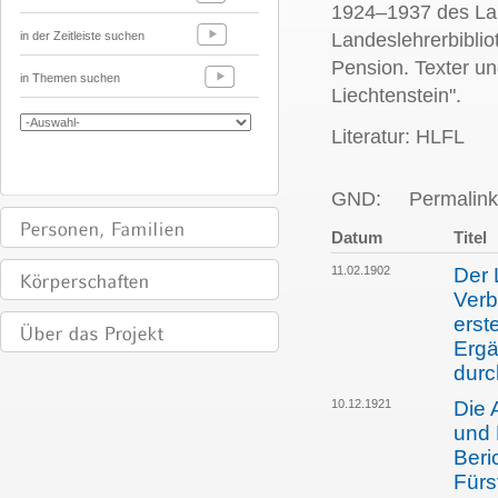
1924–1937 des La
in der Zeitleiste suchen
Landeslehrerbiblio
Pension. Texter u
in Themen suchen
Liechtenstein".
Literatur: HLFL
GND:
Permalink
Datum
Titel
11.02.1902
Der 
Verb
erst
Ergä
durc
10.12.1921
Die 
und 
Beri
Fürs