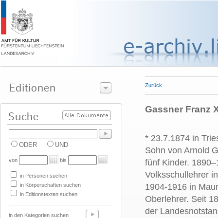
Zurück
Gassner Franz X
* 23.7.1874 in Tri
ODER
UND
Sohn von Arnold G
von
bis
fünf Kinder. 1890
Volksschullehrer i
in Personen suchen
in Körperschaften suchen
1904-1916 in Maur
in Editionstexten suchen
Oberlehrer. Seit 18
der Landesnotstan
in den Kategorien suchen