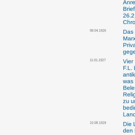
Anre
Brie
26.2
Chro
08.04.1926
Das 
Marx
Priv
gege
11.01.1927
Vier
F.L.
anti
was 
Bele
Reli
zu u
bedi
Land
10.08.1929
Die 
den 