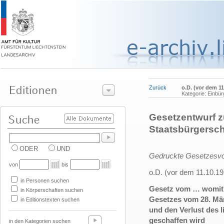
Zurück
o.D. (vor dem 11
Kategorie: Einbü
Gesetzentwurf z
Staatsbürgersch
ODER
UND
Gedruckte Gesetzesvo
von
bis
o.D. (vor dem 11.10.19
in Personen suchen
Gesetz vom … womit 
in Körperschaften suchen
Gesetzes vom 28. Mär
in Editionstexten suchen
und den Verlust des 
geschaffen wird
in den Kategorien suchen