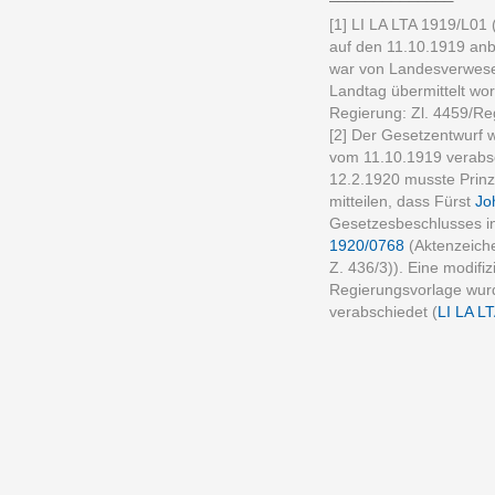
[1] LI LA LTA 1919/L01
auf den 11.10.1919 an
war von Landesverwese
Landtag übermittelt wo
Regierung: Zl. 4459/Re
[2] Der Gesetzentwurf 
vom 11.10.1919 verabsc
12.2.1920 musste Prinz
mitteilen, dass Fürst
Jo
Gesetzesbeschlusses in
1920/0768
(Aktenzeich
Z. 436/3)). Eine modif
Regierungsvorlage wur
verabschiedet (
LI LA L