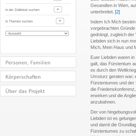
Gesandten in Wien, auf
in der Zeitleiste suchen
unterbreitet.
[2]
Indem Ich Mich bestimm
in Themen suchen
vorgebrachten Gründe i
gedrängt, zugleich de
Liebden sich in nun me
Mich, Mein Haus und 
Euer Liebden waren in 
galt, das Fürstentum a
es durch den Weltkrieg
Umsturz geraten war; e
Fürstentumes und der
die Friedenskonferenz
erwirken und die Angli
anzubahnen.
Der von hingebungsvoll
Liebden ist es gelung
und damit die Grundlag
Fürstentumes zu schaff