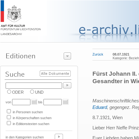
Zurück
08.07.1921
Kategorie: Bezie
Fürst Johann II.
Gesandter in Wi
ODER
UND
Maschinenschriftliche
von
bis
Eduard
, gegengez. Re
in Personen suchen
8.7.1921, Wien
in Körperschaften suchen
in Editionstexten suchen
Lieber Herr Neffe Prin
in den Kategorien suchen
Euer Liebden haben Mi