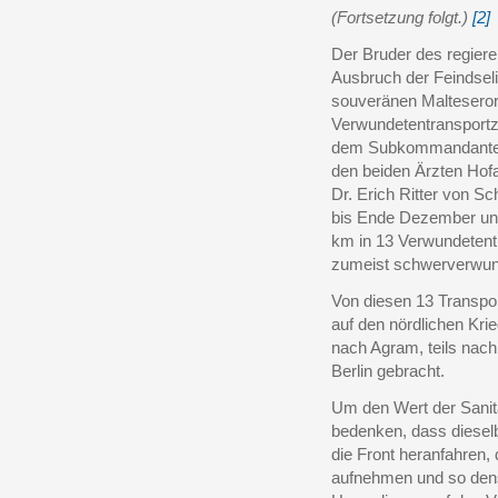
(Fortsetzung folgt.)
[2]
Der Bruder des regier
Ausbruch der Feindse
souveränen Malteseror
Verwundetentransportz
dem Subkommandante
den beiden Ärzten Hofar
Dr. Erich Ritter von Sch
bis Ende Dezember unt
km in 13 Verwundetent
zumeist schwerverwund
Von diesen 13 Transpor
auf den nördlichen Kri
nach Agram, teils nac
Berlin gebracht.
Um den Wert der Sanit
bedenken, dass dieselbe
die Front heranfahren,
aufnehmen und so dens