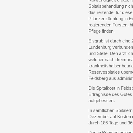
Spitalsbehandlung nich
das reizende, für dies
Pflanzenzüchtung in Eis
regierenden Fürsten, h
Pflege finden.
Eisgrub ist durch ein
Lundenburg verbunden, 
und Stelle. Den ärztlic
welcher nach dreimona
krankheitshalber beurl
Reservespitales übern
Feldsberg aus administr
Die Spitalkost in Felds
Erträgnisse des Gutes 
aufgebessert.
In sämtlichen Spitäler
Dezember auf Kosten de
durch 186 Tage und 36
Das in Böhmen gelegen