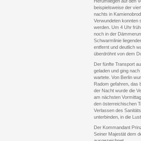
Herumliegen auf den V
beispielsweise der vi
nachts in Kamienobrod
Verwundeten konnten s
werden. Um 4 Uhr früh 
noch in der Dämmerung 
Schwarmlinie liegend
entfernt und deutlich 
überdröhnt von dem D
Der fünfte Transport a
geladen und ging nach 
wartete. Von Berlin wu
Radom gefahren, das b
der Nacht wurde die 
am nächsten Vormittag
den österreichischen T
Verlassen des Sanitä
unterbinden, in die Lus
Der Kommandant Prinz 
Seiner Majestät dem d
ausgezeichnet.