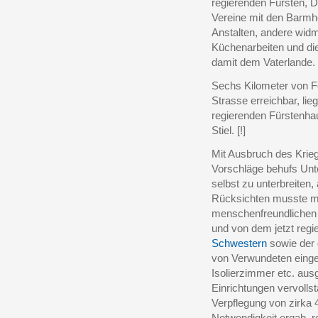
regierenden Fürsten, 
Vereine mit den Barmh
Anstalten, andere wid
Küchenarbeiten und di
damit dem Vaterlande.
Sechs Kilometer von F
Strasse erreichbar, li
regierenden Fürstenha
Stiel. [!]
Mit Ausbruch des Krieg
Vorschläge behufs Unt
selbst zu unterbreiten
Rücksichten musste ma
menschenfreundlichen 
und von dem jetzt regi
Schwestern
sowie der 
von Verwundeten einge
Isolierzimmer etc. aus
Einrichtungen vervolls
Verpflegung von zirka 40
Notwendigkeit ergab, r