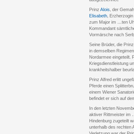
Prinz
Alois
, der Gemahl
Elisabeth
, Erzherzogin
zum Major im …ten Uhl
Kommandant sämtliche
Vormärsche nach Serb
Seine Brüder, die Prin
in demselben Regiment
Nordarmee eingeteilt. 
Kriegsdienstleistung u
krankheitshalber beurlau
Prinz Alfred erlitt ung
Pferde einen Splitterb
einem Wiener Sanatori
befindet er sich auf d
In den letzten Novemb
aktiver Rittmeister im
Hindenburg zugeteilt w
unterhalb des rechten 
Verletzung war der Pri