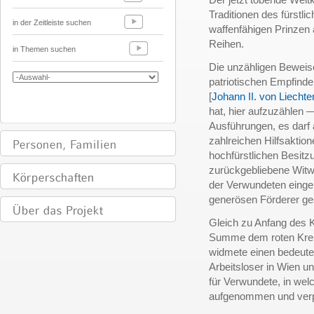
Traditionen des fürstli
in der Zeitleiste suchen
waffenfähigen Prinzen 
Reihen.
in Themen suchen
Die unzähligen Beweis
patriotischen Empfinde
[
Johann II. von Liechte
hat, hier aufzuzählen 
Ausführungen, es darf 
zahlreichen Hilfsaktio
hochfürstlichen Besitzu
zurückgebliebene Wit
der Verwundeten eingel
generösen Förderer g
Gleich zu Anfang des K
Summe dem roten Kreuz
widmete einen bedeute
Arbeitsloser in Wien u
für Verwundete, in we
aufgenommen und verp