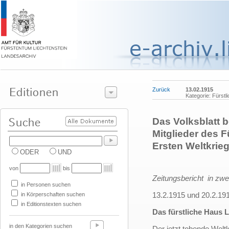
Zurück
13.02.1915
Kategorie: Fürstl
Das Volksblatt b
Mitglieder des 
Ersten Weltkrie
ODER
UND
von
bis
Zeitungsbericht in zwe
in Personen suchen
13.2.1915 und 20.2.19
in Körperschaften suchen
in Editionstexten suchen
Das fürstliche Haus L
in den Kategorien suchen
Der jetzt tobende Weltk