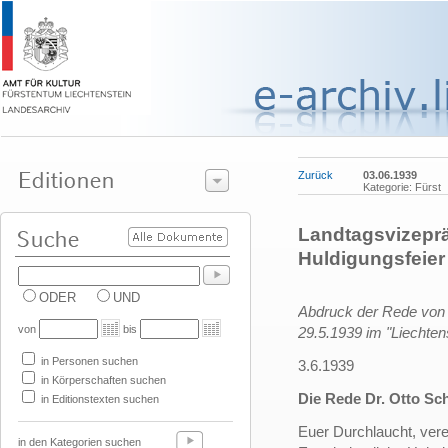
Zurück
03.06.1939
Kategorie: Fürst
Landtagsvizeprä
Huldigungsfeier 
ODER
UND
Abdruck der Rede von
von
bis
29.5.1939 im "Liechten
in Personen suchen
3.6.1939
in Körperschaften suchen
Die Rede Dr. Otto Sc
in Editionstexten suchen
Euer Durchlaucht, vere
in den Kategorien suchen