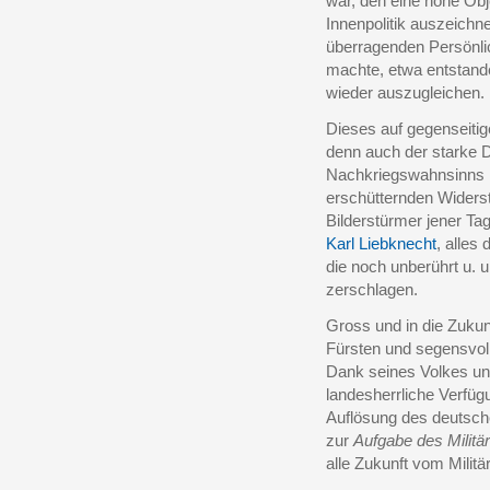
war, den eine hohe Obje
Innenpolitik auszeichn
überragenden Persönli
machte, etwa entstand
wieder auszugleichen.
Dieses auf gegenseitig
denn auch der starke D
Nachkriegswahnsinns h
erschütternden Widerst
Bilderstürmer jener Ta
Karl Liebknecht
, alles
die noch unberührt u. 
zerschlagen.
Gross und in die Zuku
Fürsten und segensvoll
Dank seines Volkes und
landesherrliche Verfügu
Auflösung des deutsch
zur
Aufgabe des Militä
alle Zukunft vom Militär