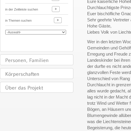
Eure kaiserliche Hoheit
Durchlauchtigste Prinz
in der Zeitleiste suchen
Euer bischöfliche Gnad
Sehr geehrte Vertrete
in Themen suchen
Hohe Gäste,
Liebes Volk von Liecht
Wer in den letzten Woc
Gemeinden und Gehöft
Erregung und Freude z
Landeskinder bei ihren 
der durfte es nicht an
glanzvollen Feste werd
Unterschied von Rang 
Durchlaucht in grenzenl
alles wurde gedacht, a
lag nicht in der Macht 
trotz Wind und Wetter
Bögen, an Häusern und
Blumengewinde allübera
was die Liechtensteiner
Begeisterung, die heu