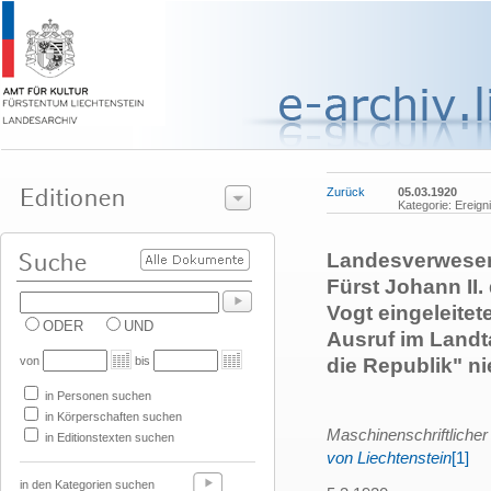
Zurück
05.03.1920
Kategorie: Ereign
Landesverweser K
Fürst Johann II
Vogt eingeleite
ODER
UND
Ausruf im Landt
von
bis
die Republik" n
in Personen suchen
in Körperschaften suchen
Maschinenschriftliche
in Editionstexten suchen
von Liechtenstein
[1]
in den Kategorien suchen