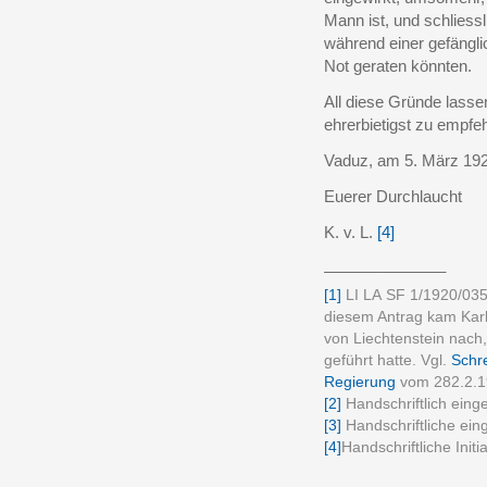
Mann ist, und schliessl
während einer gefängli
Not geraten könnten.
All diese Gründe lasse
ehrerbietigst zu empfe
Vaduz, am 5. März 19
Euerer Durchlaucht
K. v. L.
[4]
______________
[1]
LI LA
SF 1/1920/035.
diesem Antrag kam Kar
von Liechtenstein nach
geführt hatte. Vgl.
Schr
Regierung
vom 282.2.1
[2]
Handschriftlich einge
[3]
Handschriftliche eing
[4]
Handschriftliche Init