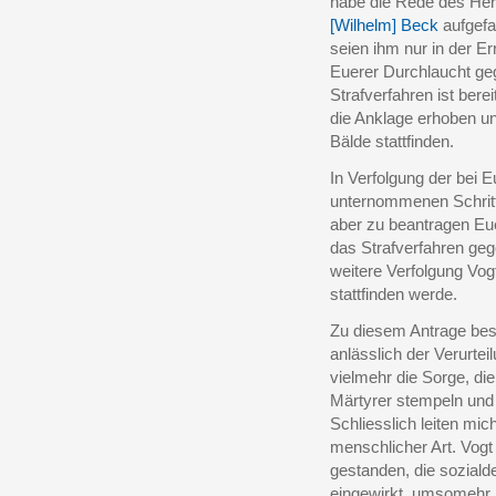
habe die Rede des He
[Wilhelm] Beck
aufgefa
seien ihm nur in der E
Euerer Durchlaucht ge
Strafverfahren ist ber
die Anklage erhoben un
Bälde stattfinden.
In Verfolgung der bei 
unternommenen Schritt
aber zu beantragen Eu
das Strafverfahren ge
weitere Verfolgung Vog
stattfinden werde.
Zu diesem Antrage be
anlässlich der Verurt
vielmehr die Sorge, di
Märtyrer stempeln und
Schliesslich leiten mi
menschlicher Art. Vogt 
gestanden, die soziald
eingewirkt, umsomehr, 