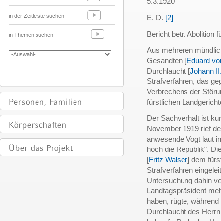
5.3.1920
in der Zeitleiste suchen
E. D.
[2]
Bericht betr. Abolition 
in Themen suchen
Aus mehreren mündlich
Gesandten [
Eduard von
Durchlaucht [
Johann II
Strafverfahren, das g
Verbrechens der Störun
fürstlichen Landgericht
Der Sachverhalt ist ku
November 1919 rief de
anwesende Vogt laut in
hoch die Republik“. D
[
Fritz Walser
] dem fürs
Strafverfahren eingelei
Untersuchung dahin ver
Landtagspräsident mehr
haben, rügte, während 
Durchlaucht des Herrn