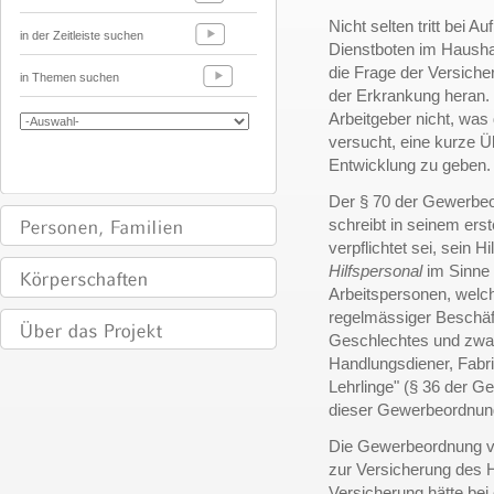
Nicht selten tritt bei
in der Zeitleiste suchen
Dienstboten im Haushal
die Frage der Versiche
in Themen suchen
der Erkrankung heran. 
Arbeitgeber nicht, wa
versucht, eine kurze Ü
Entwicklung zu geben.
Der § 70 der Gewerbeo
schreibt in seinem ers
verpflichtet sei, sein 
Hilfspersonal
im Sinne 
Arbeitspersonen, wel
regelmässiger Beschäf
Geschlechtes und zwar
Handlungsdiener, Fabrik
Lehrlinge" (§ 36 der Ge
dieser Gewerbeordnung
Die Gewerbeordnung vom
zur Versicherung des 
Versicherung hätte bei