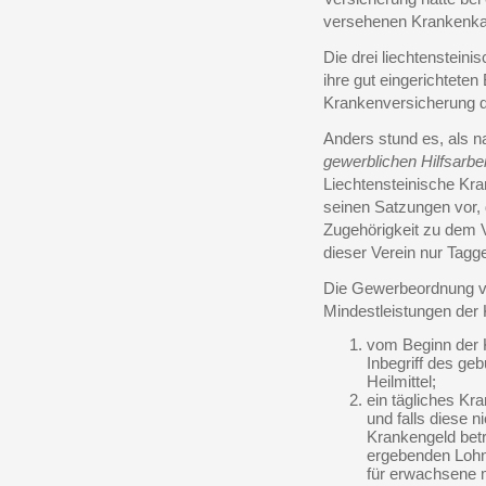
versehenen Krankenkas
Die drei liechtenstein
ihre gut eingerichtete
Krankenversicherung de
Anders stund es, als
gewerblichen Hilfsarbei
Liechtensteinische Kra
seinen Satzungen vor, 
Zugehörigkeit zu dem 
dieser Verein nur Tagge
Die Gewerbeordnung vo
Mindestleistungen der 
vom Beginn der K
Inbegriff des ge
Heilmittel;
ein tägliches Kr
und falls diese n
Krankengeld bet
ergebenden Lohne
für erwachsene m