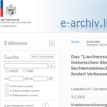
Zurück
03.02.1923
Kategorie: Fürs
Das "Liechtenste
historischen Ab
liechtensteinis
ODER
UND
fordert Verbess
von
bis
in Personen suchen
Leitartikel im "Liechten
in Körperschaften suchen
in Editionstexten suchen
3.2.1923
Krankenversicherun
in den Kategorien suchen