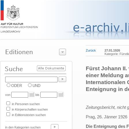
Zurück
27.01.1926
Kategorie: Fürstl
Fürst Johann II
einer Meldung a
Internationalen
ODER
UND
Enteignung in 
von
bis
in Personen suchen
Zeitungsbericht, nicht 
in Körperschaften suchen
in Editionstexten suchen
Prag, 26. Jänner 1926
Die Enteignung des F
in den Kategorien suchen