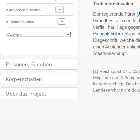
Tschechoslowakei.
in der Zeitleiste suchen
Der regierende Fürst [
J
Grundbesitz in der Ts
in Themen suchen
verfiel, hat Klage ge
Gerichtshof
im Haag ein
Klageschrift, welche
einen Ausländer anfich
Staatsoberhaupt.
______________
[1]
Reichspost 27.1.1926
Mitgliede des Ständigen
klageberechtigt. Das hi
Landesarchiv nicht dok