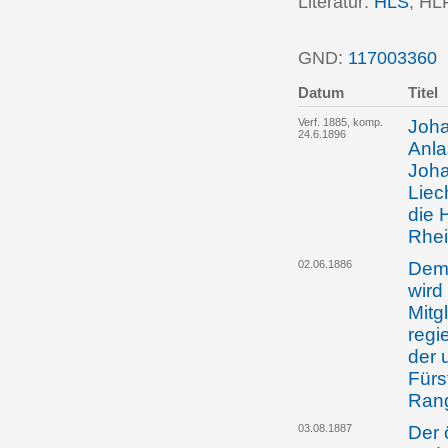
Literatur:
HLS
; HL
GND:
117003360
P
Datum
Titel
Verf. 1885, komp.
Joha
24.6.1896
Anla
Joha
Liec
die 
Rhei
02.06.1886
Dem 
wird
Mitg
regi
der 
Fürs
Rang
03.08.1887
Der 