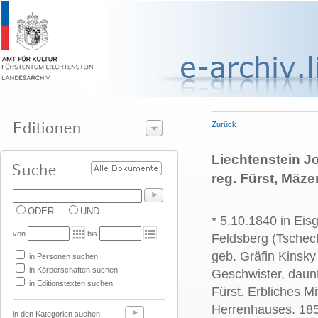
Zurück
Liechtenstein Jo
reg. Fürst, Mäze
ODER
UND
* 5.10.1840 in Eis
von
bis
Feldsberg (Tschec
geb. Gräfin Kinsky
in Personen suchen
in Körperschaften suchen
Geschwister, daun
in Editionstexten suchen
Fürst. Erbliches Mi
Herrenhauses. 185
in den Kategorien suchen