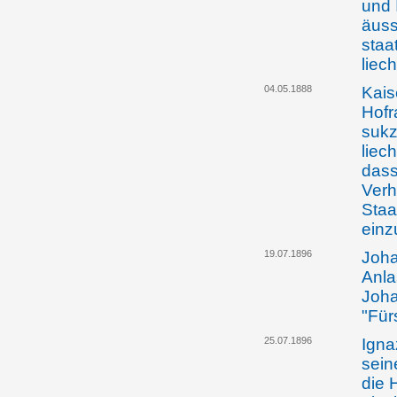
und 
äuss
staa
liec
04.05.1888
Kais
Hofr
sukz
liec
dass
Verh
Staa
einz
19.07.1896
Joha
Anla
Joha
"Für
25.07.1896
Igna
sein
die 