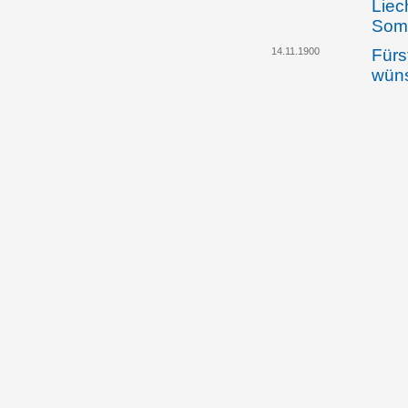
Liec
Somm
14.11.1900
Fürs
wüns
unga
Klar
zwis
Liec
dem 
zwis
und 
freu
bes
29.11.1900
Der 
Ausw
Rich
Bezi
und 
freu