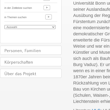
Universität Bonn 
in der Zeitleiste suchen
seiner Auslandaufen
Ausübung der Regi
in Themen suchen
Fürstentum zunächs
eine modernisierte
demokratischer Gru
erweiterte die Fü
Weise und war ein
Künstler und Mus
sich auch als Bauh
Burg Vaduz). Er un
wenn es in einer fi
1870er Jahren bei
Rückzahlung von L
Bau von Kirchen un
(Schulen, Waisen-
Liechtenstein erhi