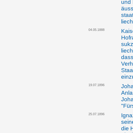
und 
äuss
staa
liec
04.05.1888
Kais
Hofr
sukz
liec
dass
Verh
Staa
einz
19.07.1896
Joha
Anla
Joha
"Für
25.07.1896
Igna
sein
die 