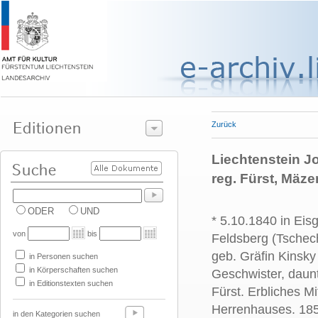
Zurück
Liechtenstein Jo
reg. Fürst, Mäze
ODER
UND
* 5.10.1840 in Eis
von
bis
Feldsberg (Tschec
geb. Gräfin Kinsky
in Personen suchen
in Körperschaften suchen
Geschwister, daun
in Editionstexten suchen
Fürst. Erbliches Mi
Herrenhauses. 185
in den Kategorien suchen