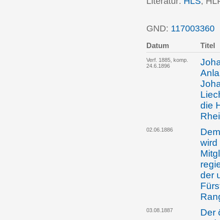
Literatur:
HLS
; HL
GND:
117003360
P
Datum
Titel
Verf. 1885, komp.
Joha
24.6.1896
Anla
Joha
Liec
die 
Rhei
02.06.1886
Dem 
wird
Mitg
regi
der 
Fürs
Rang
03.08.1887
Der 