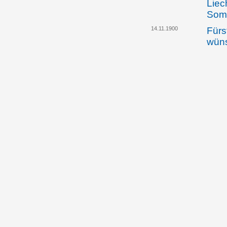
Liec
Somm
14.11.1900
Fürs
wüns
unga
Klar
zwis
Liec
dem 
zwis
und 
freu
bes
29.11.1900
Der 
Ausw
Rich
Bezi
und 
freu