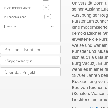
Universität Bonn 
in der Zeitleiste suchen
seiner Auslandaufen
Ausübung der Regi
in Themen suchen
Fürstentum zunächs
eine modernisierte
demokratischer Gru
erweiterte die Fü
Weise und war ein
Künstler und Mus
sich auch als Bauh
Burg Vaduz). Er un
wenn es in einer fi
1870er Jahren bei
Rückzahlung von L
Bau von Kirchen un
(Schulen, Waisen-
Liechtenstein erhi