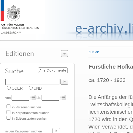
Zurück
Fürstliche Hofka
ca. 1720 - 1933
ODER
UND
Die Anfänge der für
von
bis
"Wirtschaftskollegi
in Personen suchen
liechtensteinische
in Körperschaften suchen
1720 wird in den Qu
in Editionstexten suchen
Wien verwendet, di
in den Kategorien suchen