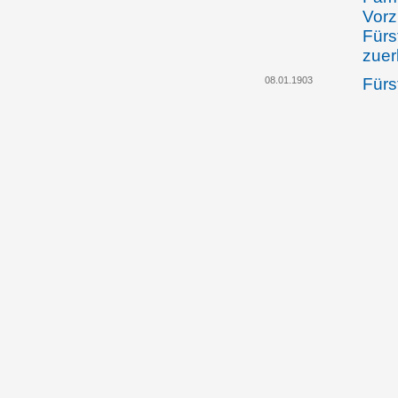
Vorz
Fürs
zuer
08.01.1903
Fürst
Ehes
Erzh
Verz
poli
liec
20.04.1903
Der 
Land
Lan
Land
unte
Verm
Erzh
21.11.1904
Land
teilt
liec