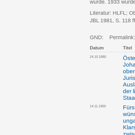
wurde. 1933 wurde 
Literatur: HLFL; O
JBL 1981, S. 118 ff
GND:
Permalink:
Datum
Titel
24.10.1880
Öste
Joha
ober
Juri
Ausl
der 
Staa
14.11.1900
Fürs
wüns
unga
Klar
zwis