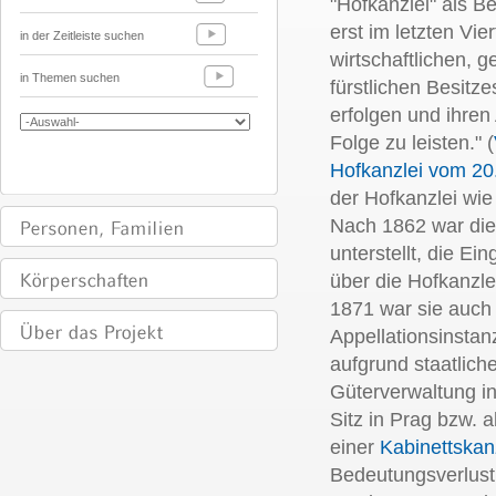
"Hofkanzlei" als B
erst im letzten Vie
in der Zeitleiste suchen
wirtschaftlichen, 
in Themen suchen
fürstlichen Besitz
erfolgen und ihren
Folge zu leisten." (
Hofkanzlei vom 20
der Hofkanzlei wie
Nach 1862 war die
unterstellt, die E
über die Hofkanzlei
1871 war sie auch
Appellationsinsta
aufgrund staatlich
Güterverwaltung i
Sitz in Prag bzw. 
einer
Kabinettskan
Bedeutungsverlust