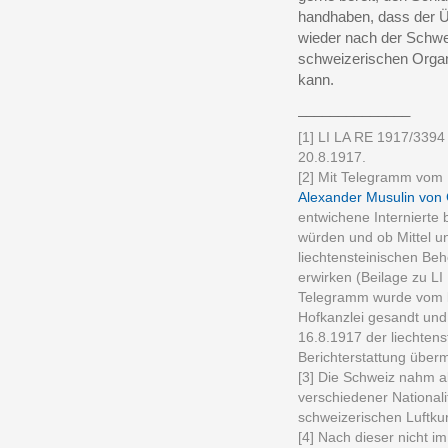
handhaben, dass der Üb
wieder nach der Schwei
schweizerischen Orga
kann.
______________
[1] LI LA RE 1917/339
20.8.1917.
[2] Mit Telegramm vom 
Alexander Musulin von
entwichene Internierte 
würden und ob Mittel u
liechtensteinischen Beh
erwirken (Beilage zu L
Telegramm wurde vom k.
Hofkanzlei gesandt und
16.8.1917 der liechten
Berichterstattung überm
[3] Die Schweiz nahm a
verschiedener Nationalit
schweizerischen Luftku
[4] Nach dieser nicht i