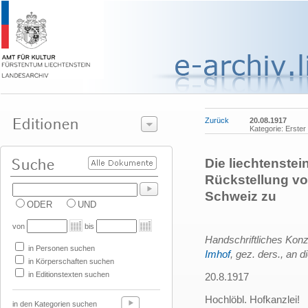
Zurück
20.08.1917
Kategorie: Erster
Die liechtenstei
Rückstellung von
Schweiz zu
ODER
UND
von
bis
Handschriftliches Ko
in Personen suchen
Imhof
, gez. ders., an d
in Körperschaften suchen
in Editionstexten suchen
20.8.1917
Hochlöbl. Hofkanzlei!
in den Kategorien suchen