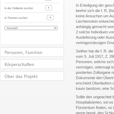
In Erledigung der gesc
in der Zeitleiste suchen
beehrt sich die f. R. [f
keine Ansuchen um Aus
in Themen suchen
Liechtenstein entwichen
anhängig gemacht word
2 solche Individuen vo
Auslieferung oder Aus
vertragsmässigen Grun
Seither hat die f. R. 
vom 5. Juli 1917, Z. 2
Personen, welche sich 
vermögen, untersagt is
postierten Zollorgane 
Dokumente den Übertri
erscheint Überläufern 
kaum besitzen, eine S
Sollte des ungeachtet k
Hospitalisierten, sei 
Fürstentum finden, so i
gerne bereit, den Sch