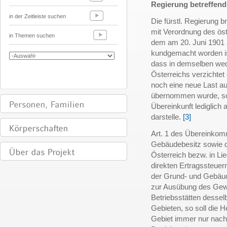
Regierung betreffen
in der Zeitleiste suchen
Die fürstl. Regierung 
mit Verordnung des öst
in Themen suchen
dem am 20. Juni 1901 
kundgemacht worden i
dass in demselben wed
Österreichs verzichtet
noch eine neue Last a
übernommen wurde, son
Übereinkunft lediglich
darstelle.
[3]
Art. 1 des Übereink
Gebäudebesitz sowie 
Österreich bezw. in Li
direkten Ertragssteuer
der Grund- und Gebäude
zur Ausübung des Gewe
Betriebsstätten desse
Gebieten, so soll die 
Gebiet immer nur nach