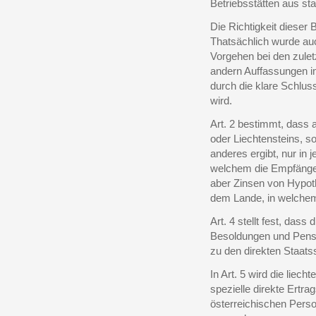
Betriebsstätten aus sta
Die Richtigkeit dieser
Thatsächlich wurde auc
Vorgehen bei den zule
andern Auffassungen i
durch die klare Schlus
wird.
Art. 2 bestimmt, dass 
oder Liechtensteins, so
anderes ergibt, nur in 
welchem die Empfänger
aber Zinsen von Hypoth
dem Lande, in welchem
Art. 4 stellt fest, das
Besoldungen und Pensio
zu den direkten Staat
In Art. 5 wird die liec
spezielle direkte Ertr
österreichischen Pers