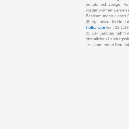
behufs rechtzeitigen V
vorgenommen werden m
Bestimmungen dieses G
[8] Vgl. hiezu die Note
Hofkanzlei
vom 22.1.190
[9] Der Landtag nahm 
öffentlichen Landtagss
„zustimmenden Kenntni