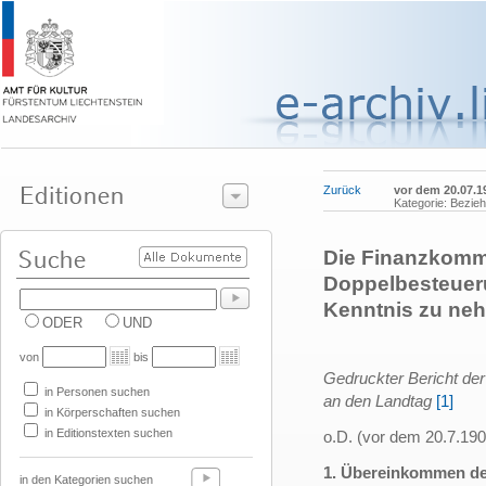
Zurück
vor dem 20.07.1
Kategorie: Bezie
Die Finanzkommi
Doppelbesteuer
Kenntnis zu ne
ODER
UND
von
bis
Gedruckter Bericht de
in Personen suchen
an den Landtag
[1]
in Körperschaften suchen
in Editionstexten suchen
o.D. (vor dem 20.7.190
1. Übereinkommen der
in den Kategorien suchen