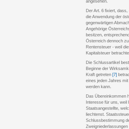
angesehen.
Der Art. 6 fixiert, dass
die Anwendung der öst
gegenwärtigen Abmach
Angehörige Österreichs
besitzen, entsprechend
Österreich dennoch zu
Rentensteuer - weil die
Kapitalsteuer betracht
Die Schlussartikel be
Beginne der Wirksamke
Kraft getreten
[7]
betrac
eines jeden Jahres mit
werden kann.
Das Übereinkommen hat 
Interesse für uns, weil 
Staatsangestellte, welc
liechtenst. Staatssteue
Schlussbestimmung des A
Zweigniederlassungen i