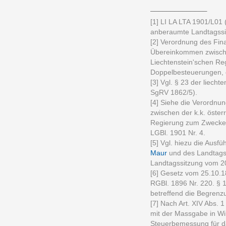
______________
[1] LI LA LTA 1901/L01 
anberaumte Landtagssit
[2] Verordnung des Fin
Übereinkommen zwischen
Liechtenstein'schen R
Doppelbesteuerungen, ö
[3] Vgl. § 23 der liech
SgRV 1862/5).
[4] Siehe die Verordn
zwischen der k.k. öster
Regierung zum Zwecke
LGBl. 1901 Nr. 4.
[5] Vgl. hiezu die Aus
Maur
und des Landtagsp
Landtagssitzung vom 2
[6] Gesetz vom 25.10.18
RGBl. 1896 Nr. 220. § 
betreffend die Begrenz
[7] Nach Art. XIV Abs.
mit der Massgabe in Wir
Steuerbemessung für d