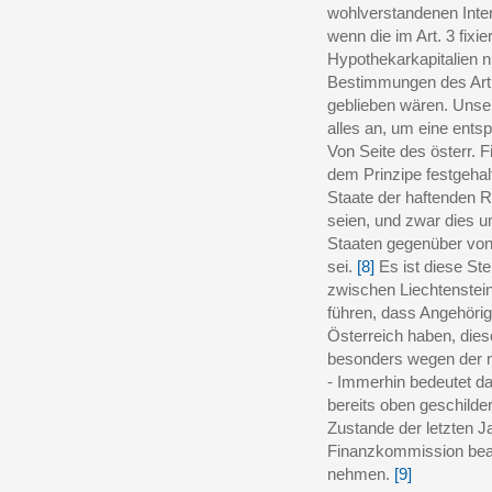
wohlverstandenen Inte
wenn die im Art. 3 fixi
Hypothekarkapitalien 
Bestimmungen des Art.
geblieben wären. Unser
alles an, um eine ents
Von Seite des österr. 
dem Prinzipe festgehal
Staate der haftenden R
seien, und zwar dies 
Staaten gegenüber vo
sei.
[8]
Es ist diese St
zwischen Liechtenstei
führen, dass Angehörig
Österreich haben, die
besonders wegen der 
- Immerhin bedeutet d
bereits oben geschild
Zustande der letzten J
Finanzkommission bean
nehmen.
[9]