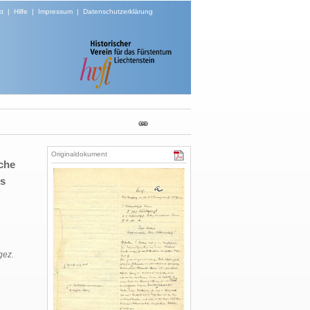
t
|
Hilfe
|
Impressum
|
Datenschutzerklärung
Originaldokument
che
us
 gez.