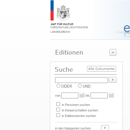
ODER
UND
von
bis
in Personen suchen
in Körperschaften suchen
in Editionstexten suchen
in den Kategorien suchen