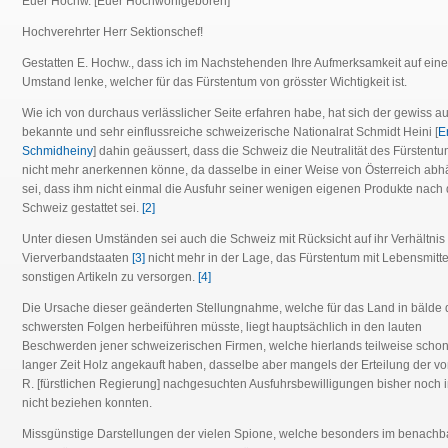
Euer Hochw. [Euer Hochwohlgeboren]
Hochverehrter Herr Sektionschef!
Gestatten E. Hochw., dass ich im Nachstehenden Ihre Aufmerksamkeit auf ein
Umstand lenke, welcher für das Fürstentum von grösster Wichtigkeit ist.
Wie ich von durchaus verlässlicher Seite erfahren habe, hat sich der gewiss au
bekannte und sehr einflussreiche schweizerische Nationalrat Schmidt Heini [
E
Schmidheiny
] dahin geäussert, dass die Schweiz die Neutralität des Fürstent
nicht mehr anerkennen könne, da dasselbe in einer Weise von Österreich abh
sei, dass ihm nicht einmal die Ausfuhr seiner wenigen eigenen Produkte nach 
Schweiz gestattet sei.
[2]
Unter diesen Umständen sei auch die Schweiz mit Rücksicht auf ihr Verhältnis
Vierverbandstaaten
[3]
nicht mehr in der Lage, das Fürstentum mit Lebensmitt
sonstigen Artikeln zu versorgen.
[4]
Die Ursache dieser geänderten Stellungnahme, welche für das Land in bälde 
schwersten Folgen herbeiführen müsste, liegt hauptsächlich in den lauten
Beschwerden jener schweizerischen Firmen, welche hierlands teilweise schon
langer Zeit Holz angekauft haben, dasselbe aber mangels der Erteilung der von
R. [fürstlichen Regierung] nachgesuchten Ausfuhrsbewilligungen bisher noch
nicht beziehen konnten.
Missgünstige Darstellungen der vielen Spione, welche besonders im benachb