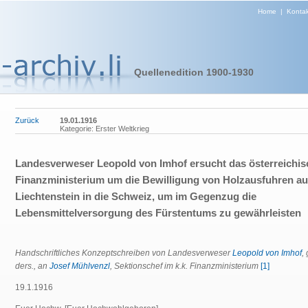
Home
|
Kontak
Quellenedition 1900-1930
Zurück
19.01.1916
Kategorie: Erster Weltkrieg
Landesverweser Leopold von Imhof ersucht das österreichis
Finanzministerium um die Bewilligung von Holzausfuhren a
Liechtenstein in die Schweiz, um im Gegenzug die
Lebensmittelversorgung des Fürstentums zu gewährleisten
Handschriftliches Konzeptschreiben von Landesverweser
Leopold von Imhof
,
ders., an
Josef Mühlvenzl
, Sektionschef im k.k. Finanzministerium
[1]
19.1.1916