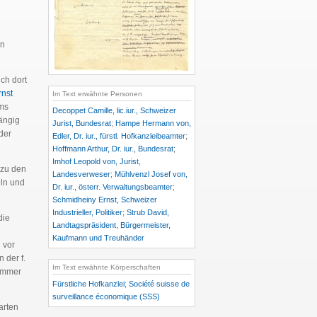
en
ch dort
rnst
Im Text erwähnte Personen
ums
Decoppet Camille, lic.iur., Schweizer
ängig
Jurist, Bundesrat
;
Hampe Hermann von,
der
Edler, Dr. iur., fürstl. Hofkanzleibeamter
;
Hoffmann Arthur, Dr. iur., Bundesrat
;
Imhof Leopold von, Jurist,
 zu den
Landesverweser
;
Mühlvenzl Josef von,
eln und
Dr. iur., österr. Verwaltungsbeamter
;
Schmidheiny Ernst, Schweizer
Industrieller, Politiker
;
Strub David,
die
Landtagspräsident, Bürgermeister,
Kaufmann und Treuhänder
 vor
 der f.
Im Text erwähnte Körperschaften
 immer
Fürstliche Hofkanzlei
;
Société suisse de
surveillance économique (SSS)
arten